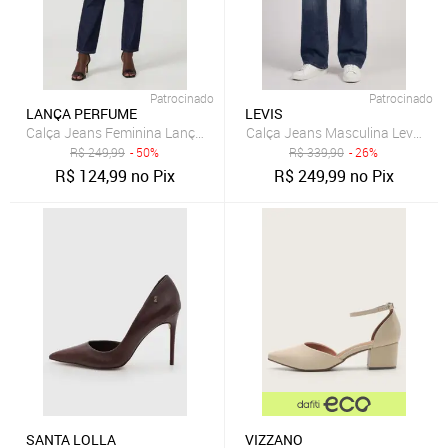
Patrocinado
Patrocinado
LANÇA PERFUME
LEVIS
Calça Jeans Feminina Lança Perfume Mom Luna Azul
Calça Jeans Masculina Levis 511 
R$
249,99
- 50%
R$
339,90
- 26%
R$
124,99
no Pix
R$
249,99
no Pix
SANTA LOLLA
VIZZANO