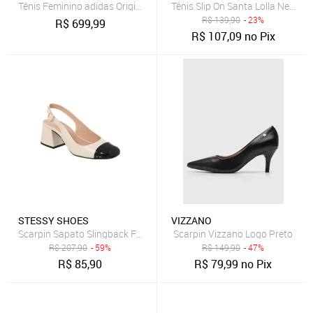
Tênis Feminino adidas Originals Sl 72 OG Marrom
Tênis Slip On Santa Lolla New Pr
R$
139,90
- 23%
R$
699,99
R$
107,09
no Pix
STESSY SHOES
VIZZANO
Scarpin Sapato Slingback Feminino Salto Grosso Bico Quadrado Off
Scarpin Vizzano Logo Preto
R$
207,90
- 59%
R$
149,90
- 47%
R$
85,90
R$
79,99
no Pix