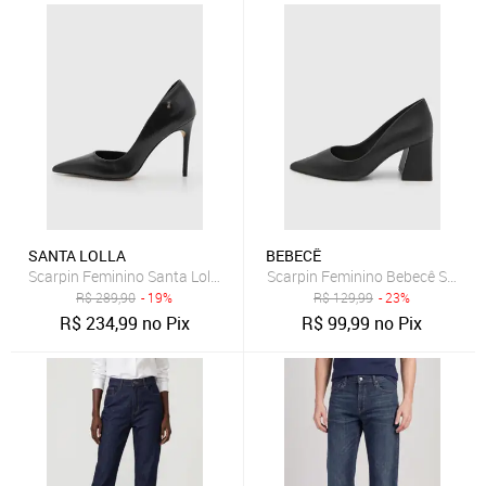
SANTA LOLLA
BEBECÊ
Scarpin Feminino Santa Lolla Couro Salto Alto Preto
Scarpin Feminino Bebecê Salto B
R$
289,90
- 19%
R$
129,99
- 23%
R$
234,99
no Pix
R$
99,99
no Pix