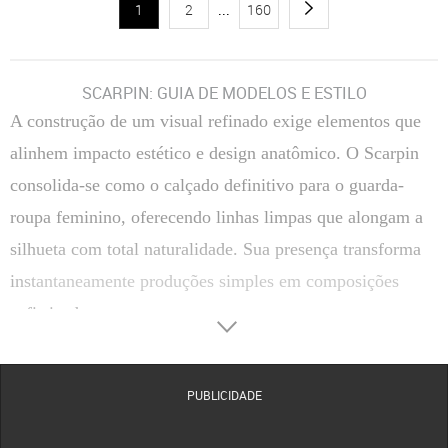
1
2
...
160
SCARPIN: GUIA DE MODELOS E ESTILO
A construção de um visual refinado exige elementos que
alinhem impacto estético e design anatômico. O Scarpin
consolida-se como o calçado definitivo para o guarda-
roupa feminino, oferecendo linhas limpas que alongam a
silhueta com total naturalidade. Sua presença transforma
instantaneamente produções simples em composições
sofisticadas.
Transitar entre reuniões corporativas e compromissos
sociais de passeio torna-se uma tarefa simples com a
PUBLICIDADE
escolha correta do salto. A versatilidade estrutural deste
clássico permite coordenar tecidos finos, alfaiataria ou