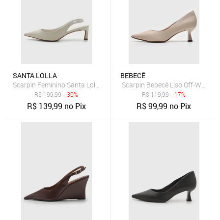
SANTA LOLLA
BEBECÊ
Scarpin Feminino Santa Lolla Slingback Off-White
Scarpin Bebecê Liso Off-White
R$
199,99
- 30%
R$
119,99
- 17%
R$
139,99
no Pix
R$
99,99
no Pix