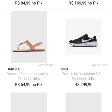
R$
84,99
no Pix
R$
169,99
no Pix
Patrocinado
Patrocinado
DAKOTA
NIKE
Rasteira Dakota Aplicação Coral
Tênis Nike Revolution 8 Feminin
R$
169,99
- 62%
R$
399,99
- 25%
R$
64,99
no Pix
R$
299,99