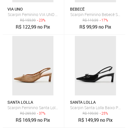
VIA UNO
BEBECÊ
Scarpin Feminino VIA UNO Salto Anabela Marrom
Scarpin Feminino Bebecê Salto 
R$
159,99
- 23%
R$
119,99
- 17%
R$
122,99
no Pix
R$
99,99
no Pix
SANTA LOLLA
SANTA LOLLA
Scarpin Feminino Santa Lolla Tela Tramado Bege
Scarpin Santa Lolla Baixo Preto
R$
269,90
- 37%
R$
199,90
- 25%
R$
169,99
no Pix
R$
149,99
no Pix