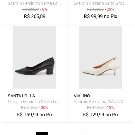
Scarpin Feminino Santa Lolla Couro Salto Alto Marrom
Scarpin Vizzano Salto Grosso Of
R$
289,90
- 8%
R$
139,90
- 29%
R$
265,89
R$
99,99
no Pix
SANTA LOLLA
VIA UNO
Scarpin Feminino Santa Lolla Couro Salto Bloco Preto
Scarpin Feminino VIA UNO Bico 
R$
249,90
- 36%
R$
149,99
- 13%
R$
159,99
no Pix
R$
129,99
no Pix