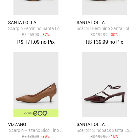
SANTA LOLLA
SANTA LOLLA
Scarpin Feminino Santa Lolla Slingback Couro Caramelo
Scarpin Feminino Santa Lolla Bic
R$
269,90
- 37%
R$
199,99
- 30%
R$
171,09
no Pix
R$
139,99
no Pix
VIZZANO
SANTA LOLLA
Scarpin Vizzano Bico Fino Caramelo
Scarpin Slingback Santa Lolla Re
R$
139,99
- 39%
R$
199,90
- 15%