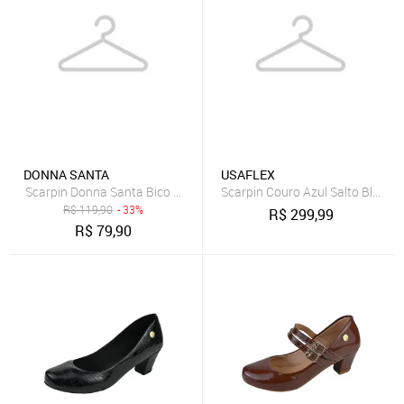
DONNA SANTA
USAFLEX
Scarpin Donna Santa Bico Redondo Boneca Vermelho
Scarpin Couro Azul Salto Bloco 
R$
119,90
- 33%
R$
299,99
R$
79,90