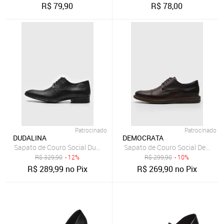
R$
79,90
R$
78,00
Patrocinado
Patrocinado
DUDALINA
DEMOCRATA
Sapato de Couro Social Dudalina Classico Preto
Sapato de Couro Social Democr
R$
329,90
- 12%
R$
299,90
- 10%
R$
289,99
no Pix
R$
269,90
no Pix