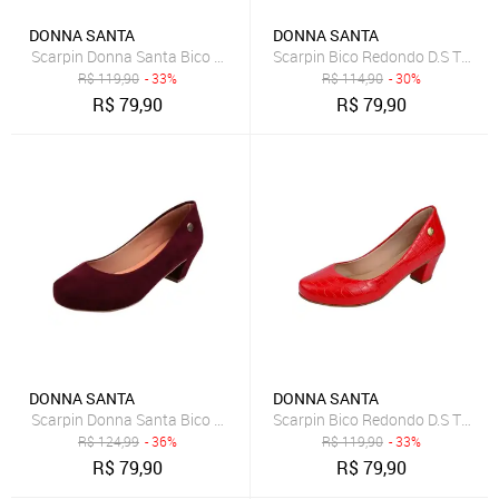
DONNA SANTA
DONNA SANTA
Scarpin Donna Santa Bico Redondo Preto
Scarpin Bico Redondo D.S Taman
R$
119,90
- 33%
R$
114,90
- 30%
R$
79,90
R$
79,90
DONNA SANTA
DONNA SANTA
Scarpin Donna Santa Bico Redondo Bordô
Scarpin Bico Redondo D.S Taman
R$
124,99
- 36%
R$
119,90
- 33%
R$
79,90
R$
79,90