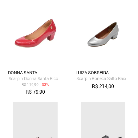
DONNA SANTA
LUIZA SOBREIRA
Scarpin Donna Santa Bico Redondo Tradicional Vermelho
Scarpin Boneca Salto Baixo Gro
R$
119,90
- 33%
R$
214,00
R$
79,90