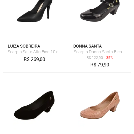
LUIZA SOBREIRA
DONNA SANTA
Scarpin Salto Alto Fino 10 cm Luiza Sobreira Preto Mod. 2259
Scarpin Donna Santa Bico Redo
R$
122,90
- 35%
R$
269,00
R$
79,90