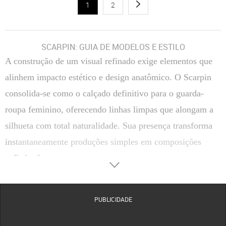
1
2
SCARPIN: GUIA DE MODELOS E ESTILO
A construção de um visual refinado exige elementos que
alinhem impacto estético e design anatômico. O Scarpin
consolida-se como o calçado definitivo para o guarda-
roupa feminino, oferecendo linhas limpas que alongam a
silhueta com total naturalidade. Sua presença transforma
instantaneamente produções simples em composições
sofisticadas.
Transitar entre reuniões corporativas e compromissos
sociais de passeio torna-se uma tarefa simples com a
PUBLICIDADE
escolha correta do salto. A versatilidade estrutural deste
clássico permite coordenar tecidos finos, alfaiataria ou