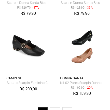
Scarpin Donna Santa Bico Redondo Boneca Duas Tiras Vermelho
Scarpin Donna Santa Bico Redo
R$
126,70
- 37%
R$
123,90
- 36%
R$
79,90
R$
79,90
CAMPESI
DONNA SANTA
Sapato Scarpin Feminino Campesi CE351 - Preto
Kit 02 Pares Scarpin Donna San
R$
199,90
- 20%
R$
299,90
R$
159,90