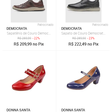
Patrocinado
Patrocinado
DEMOCRATA
DEMOCRATA
Sapatênis de Couro Democrata Recortes Caramelo
Sapato de Couro Democrata Oxf
R$
269,99
- 22%
R$
289,90
- 23%
R$
209,99
no Pix
R$
222,49
no Pix
DONNA SANTA
DONNA SANTA