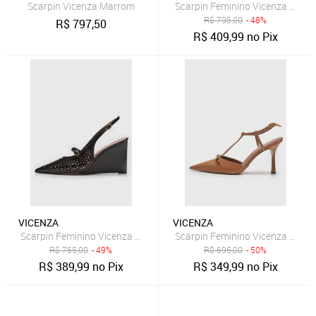
Scarpin Vicenza Marrom
Scarpin Feminino Vicenza Recor
R$
795,00
- 48%
R$
797,50
R$
409,99
no Pix
VICENZA
VICENZA
Scarpin Feminino Vicenza Vazado Preto
Scarpin Feminino Vicenza Salto
R$
765,00
- 49%
R$
695,00
- 50%
R$
389,99
no Pix
R$
349,99
no Pix