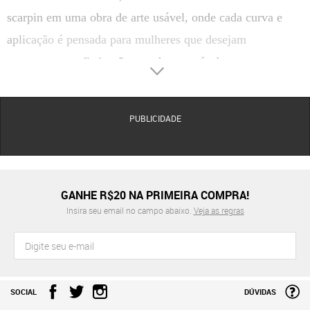
scarpin em uma obra de arte usável, onde cada curva e
aplicação é pensada para mulheres que desejam
transparecer sofisticação e poder através de seus
acessórios. Na Dafiti, selecionamos as peças mais icônicas
da marca, garantindo que você encontre o equilíbrio entre
PUBLICIDADE
o conceito de passarela e a usabilidade real.
Optar por um scarpin Vicenza é escolher uma peça que
comunica personalidade imediata. Com uma construção
técnica que privilegia materiais nobres e ornamentos
GANHE R$20 NA PRIMEIRA COMPRA!
Insira seu email no campo abaixo.
Veja as regras
exclusivos, estes calçados são ideais tanto para grandes
eventos quanto para transformar um look casual em uma
produção de alto impacto. A marca domina a arte de criar
silhuetas que valorizam a postura feminina, mantendo uma
SOCIAL
DÚVIDAS
assinatura de luxo que é referência no mercado de moda