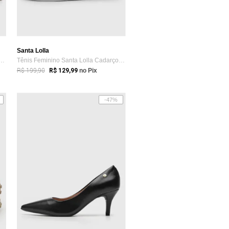
Santa Lolla
 Melissa Possession AD Liso Bege
Tênis Feminino Santa Lolla Cadarço Branco
R$ 199,90
R$ 129,99
no Pix
-47%