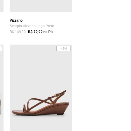
Vizzano
nis Feminino New Balance 327v1 Marrom
Scarpin Vizzano Logo Preto
R$ 149,90
R$ 79,99
no Pix
-46%