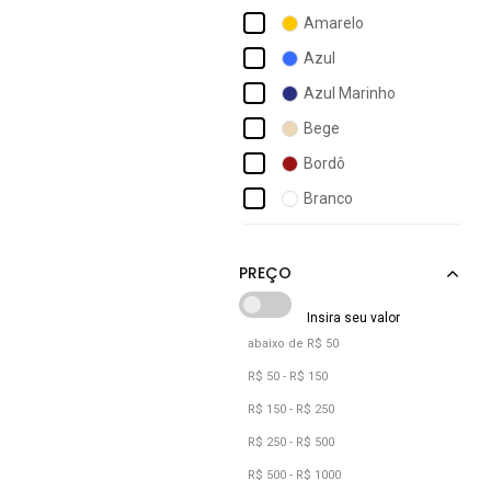
Colcci
Amarelo
Comfortflex
Azul
Converse
Azul Marinho
Dafiti Shoes
Bege
Dakota
Bordô
Degalls
Branco
Fila
Bronze
Jorge Bischoff
Café
Kolosh
Caramelo
Lança Perfume
Cinza
abaixo de R$ 50
Cobre
R$ 50 - R$ 150
Coral
R$ 150 - R$ 250
Dourado
R$ 250 - R$ 500
R$ 500 - R$ 1000
Grafite