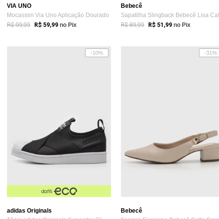
VIA UNO
Bebecê
Mocassim Via Uno Aplicação Dourado
Sapatilha Slingback Bebecê Lisa Ca
R$ 99,99
R$ 89,99
R$ 59,99
no Pix
R$ 51,99
no Pix
-10%
-31%
adidas Originals
Bebecê