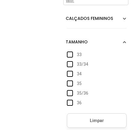
valor.
33
33/34
34
35
35/36
36
37
37/38
38