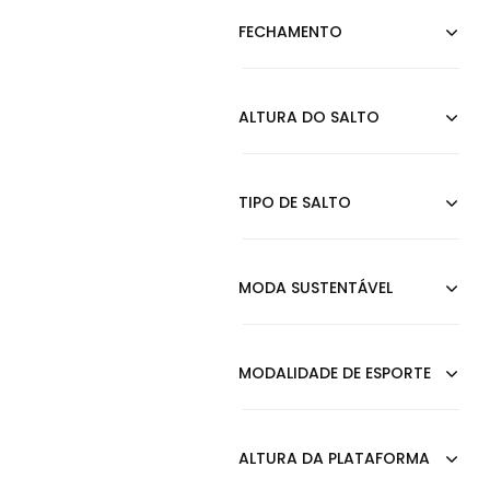
Antonella Bags
Arcas Bear
Arietto
Asics
Atalia Shoes
B2 Online
Bascine Store
Bella Gio Rezende
Bella Nina
Betisa
Bf Shoes