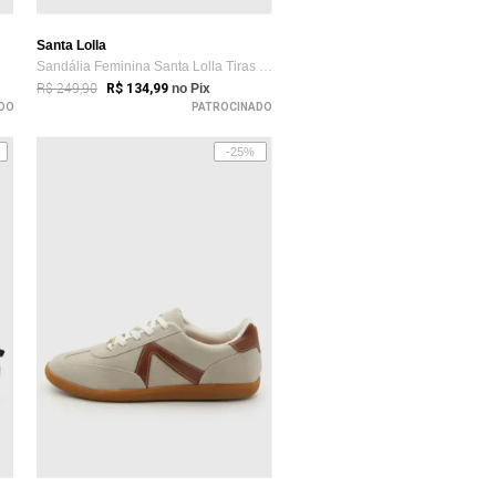
Santa Lolla
Sandália Feminina Santa Lolla Tiras Baixa Marrom
R$ 249,90
R$ 134,99
no Pix
DO
PATROCINADO
-25%