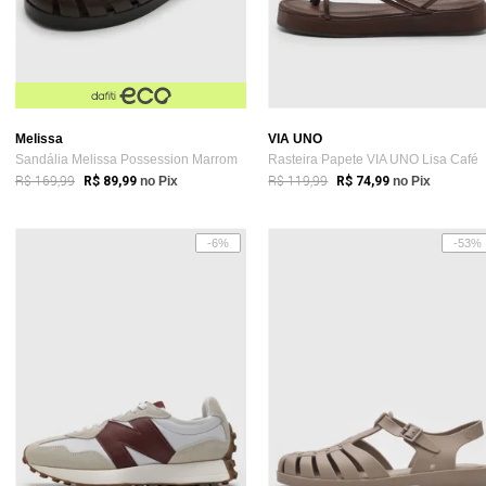
Melissa
VIA UNO
Sandália Melissa Possession Marrom
Rasteira Papete VIA UNO Lisa Café
R$ 169,99
R$ 119,99
R$ 89,99
no Pix
R$ 74,99
no Pix
-6%
-53%