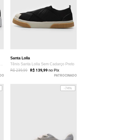
Santa Lolla
 On Flatform Santa Lolla Liso Preto
Tênis Santa Lolla Sem Cadarço Preto
R$ 239,99
R$ 139,99
no Pix
DO
PATROCINADO
-74%