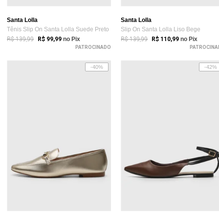
Santa Lolla
Santa Lolla
Tênis Slip On Santa Lolla Suede Preto
Slip On Santa Lolla Liso Bege
R$ 139,99
R$ 139,99
R$ 99,99
no Pix
R$ 110,99
no Pix
PATROCINADO
PATROCINA
-40%
-42%