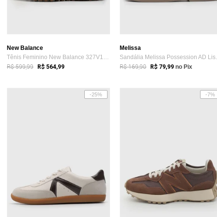
New Balance
Melissa
Tênis Feminino New Balance 327V1 Branco e vinho
Sandália
R$ 599,99
R$ 169,90
R$ 564,99
R$ 79,99
no Pix
-25%
-7%