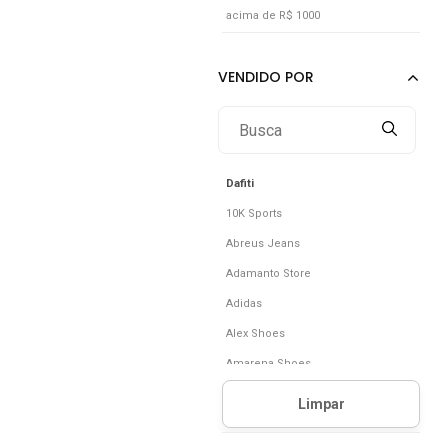
acima de R$ 1000
Incolor
Laranja
Lilás
Marrom
Nude
Off-white
Dafiti
10K Sports
Abreus Jeans
Adamanto Store
Adidas
Alex Shoes
Amarena Shoes
Amo Calçados
Anna Andrade Calçados E Acessórios