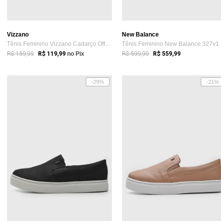
Vizzano
New Balance
Tênis Feminino Vizzano Cadarço Off-White
Tê
R$ 159,99
R$ 599,99
R$ 119,99
no Pix
R$ 559,99
-29%
-21%