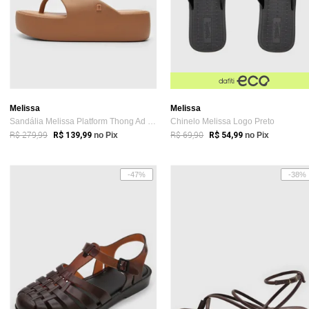
Melissa
Melissa
Sandália Melissa Platform Thong Ad Caramelo
Chinelo Melissa Logo Preto
R$ 279,99
R$ 69,90
R$ 139,99
no Pix
R$ 54,99
no Pix
-47%
-38%