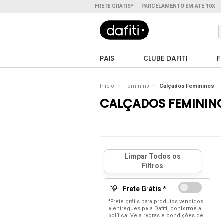
FRETE GRÁTIS*
PARCELAMENTO EM ATÉ 10X
PAIS
CLUBE DAFITI
F
Início
Feminino
Calçados Femininos
CALÇADOS FEMININ
Frete Grátis *
*Frete grátis para produtos vendidos
e entregues pela Dafiti, conforme a
política:
Veja regras e condições de