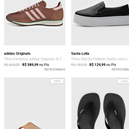
adidas Originals
Santa Lolla
Tênis Feminino adidas Originals Sl 72 OG Marrom
Tênis Slip
R$ 699,99
R$ 159,99
R$ 589,99
no Pix
R$ 129,99
no Pix
PATROCINADO
PATROCINA
-50%
-21%