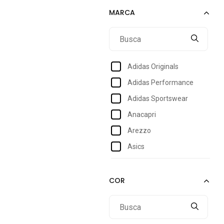
39
39/40
40
40/41
Adidas Originals
41
Adidas Performance
42
Adidas Sportswear
43
Anacapri
44
Arezzo
Asics
Bebecê
Beira Rio
Bottero
Capodarte