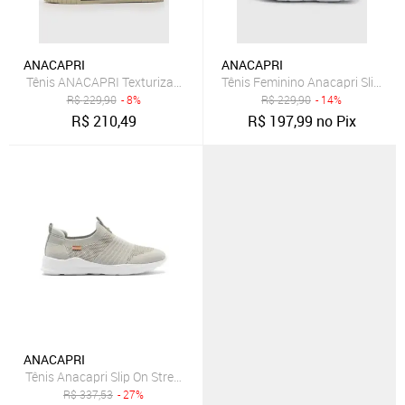
ANACAPRI
ANACAPRI
Tênis ANACAPRI Texturizado Cinza
Tênis Feminino Anacapri Slip On 
R$
229,90
- 8%
R$
229,90
- 14%
R$
210,49
R$
197,99
no Pix
ANACAPRI
Tênis Anacapri Slip On Streech Jogging Knit Cinza Feminino
R$
337,53
- 27%