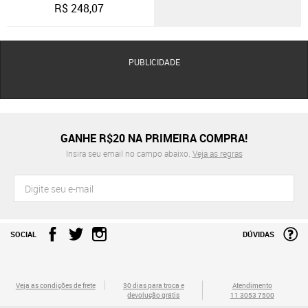
R$
248,07
PUBLICIDADE
GANHE R$20 NA PRIMEIRA COMPRA!
Insira seu email no campo abaixo.
Veja as regras
SOCIAL
DÚVIDAS
Veja as condições de frete
30 dias para troca e
Atendimento
devolução grátis
11 3053 7500