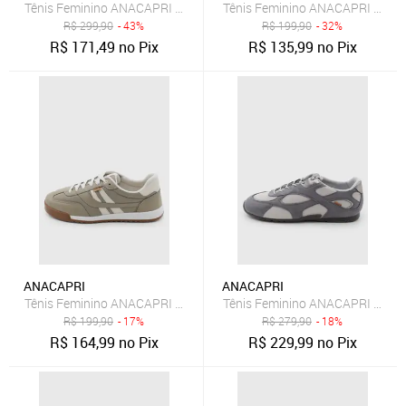
Tênis Feminino ANACAPRI Cano Baixo Cinza
Tênis Feminino ANACAPRI Cano 
R$
299,90
- 43%
R$
199,90
- 32%
R$
171,49
no Pix
R$
135,99
no Pix
ANACAPRI
ANACAPRI
Tênis Feminino ANACAPRI Cadarço Têxtil Cinza
Tênis Feminino ANACAPRI Recor
R$
199,90
- 17%
R$
279,90
- 18%
R$
164,99
no Pix
R$
229,99
no Pix