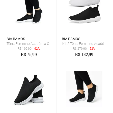
BIA RAMOS
BIA RAMOS
Tênis Feminino Acadêmia Caminhada Esportivo Dia Dia Preto
Kit 2 Tênis Feminino Acadêmia 
R$
199,90
- 62%
R$
279,90
- 52%
R$
75,99
R$
132,99