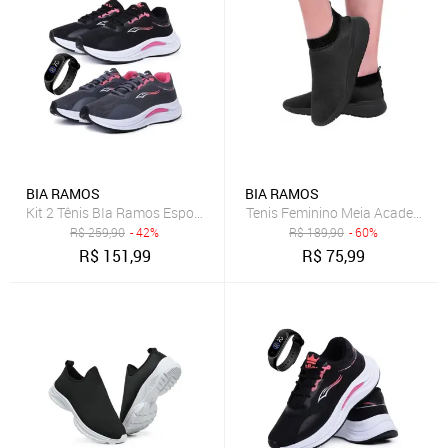
BIA RAMOS
BIA RAMOS
Kit 2 Tênis BIa Ramos Esportivo Caminhada Academia Feminino Confo
Tenis Feminino Meia Academia Pa
R$
259,90
- 42%
R$
189,90
- 60%
R$
151,99
R$
75,99