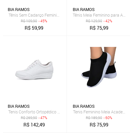
BIA RAMOS
BIA RAMOS
Tênis Sem Cadarço Feminino Slip Caminhada Calce Facil Preto
Tênis Meia Feminino para Acade
R$
109,90
- 45%
R$
129,90
- 42%
R$
59,99
R$
75,99
BIA RAMOS
BIA RAMOS
Tenis Conforto Ortopédico com Cadarço Feminino Branco
Tenis Feminino Meia Academia Pa
R$
269,90
- 47%
R$
189,90
- 60%
R$
142,49
R$
75,99