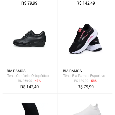
R$
79,99
R$
142,49
BIA RAMOS
BIA RAMOS
Tenis Conforto Ortopédico com Cadarço Feminino Preto
Tênis Bia Ramos Esportivo Cami
R$
269,90
- 47%
R$
189,90
- 58%
R$
142,49
R$
79,99