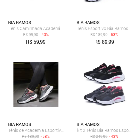
BIA RAMOS
BIA RAMOS
Tênis Caminhada Academia Feminino Sem Cadarço Calce Facil Pret
Tênis Esportivo Bia Ramos Cami
R$
99,90
- 40%
R$
189,90
- 53%
R$
59,99
R$
89,99
BIA RAMOS
BIA RAMOS
Tênis de Academia Esportivo Feminino Confortavel Grafite
kit 2 Tênis Bia Ramos Esportivo
R$
189,90
- 58%
R$
249,90
- 43%