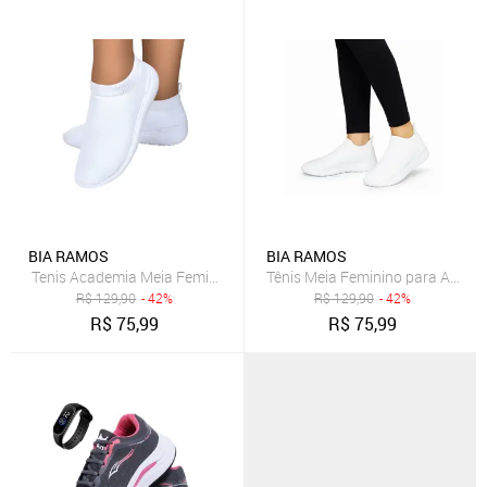
BIA RAMOS
BIA RAMOS
Tenis Academia Meia Feminino Sem Cadarço Leve Confortavel Bran
Tênis Meia Feminino para Acad
R$
129,90
- 42%
R$
129,90
- 42%
R$
75,99
R$
75,99