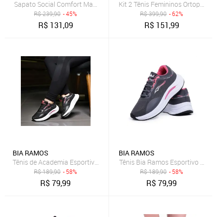
Sapato Social Comfort Masculino Classico Preto
Kit 2 Tênis Femininos Ortopédico
R$
239,90
- 45%
R$
399,90
- 62%
R$
131,09
R$
151,99
BIA RAMOS
BIA RAMOS
Tênis de Academia Esportivo Feminino Confortavel Preto
Tênis Bia Ramos Esportivo Cami
R$
189,90
- 58%
R$
189,90
- 58%
R$
79,99
R$
79,99