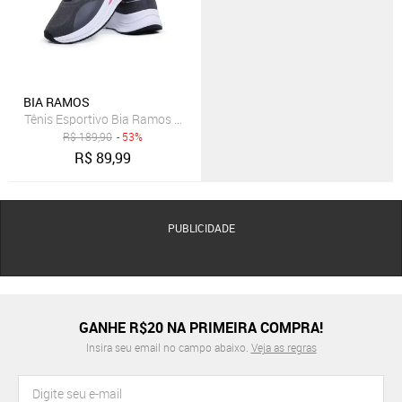
BIA RAMOS
Tênis Esportivo Bia Ramos Caminhada Academia Feminino Confortave
R$
189,90
- 53%
R$
89,99
PUBLICIDADE
GANHE R$20 NA PRIMEIRA COMPRA!
Insira seu email no campo abaixo.
Veja as regras