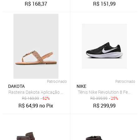
R$
168,37
R$
151,99
Patrocinado
Patrocinado
DAKOTA
NIKE
Rasteira Dakota Aplicação Coral
Tênis Nike Revolution 8 Feminin
R$
169,99
- 62%
R$
399,99
- 25%
R$
64,99
no Pix
R$
299,99