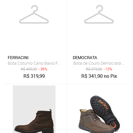
FERRACINI
DEMOCRATA
Bota Coturno Cano Baixo Ferracini Cross Masculino De Couro Café
Bota de Couro Democrata Recor
R$
499,99
- 36%
R$
379,90
- 10%
R$
319,99
R$
341,90
no Pix