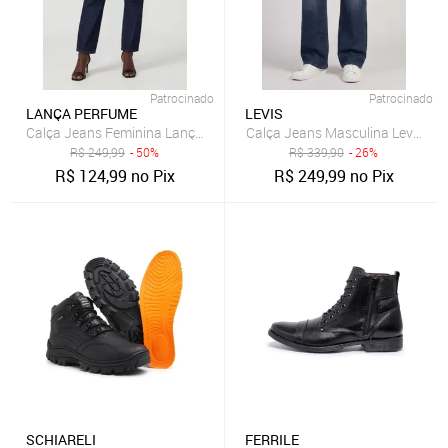
Patrocinado
Patrocinado
LANÇA PERFUME
LEVIS
Calça Jeans Feminina Lança Perfume Mom Luna Azul
Calça Jeans Masculina Levis 511 
R$
249,99
- 50%
R$
339,90
- 26%
R$
124,99
no Pix
R$
249,99
no Pix
SCHIARELI
FERRILE