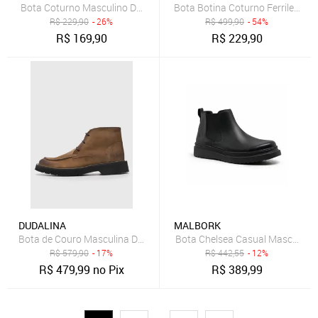
Bota Coturno Masculino De Couro Tratorado Adventure Trilha Blaq
Bota Botina Coturno Ferrile em 
R$
229,90
- 26%
R$
499,90
- 54%
R$
169,90
R$
229,90
DUDALINA
MALBORK
Bota de Couro Masculina Dudalina Cano Médio Marrom
Bota Chelsea Casual Masculina
R$
579,90
- 17%
R$
442,55
- 12%
R$
479,99
no Pix
R$
389,99