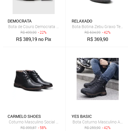
DEMOCRATA
RELAXADO
Bota de Couro Democrata Dust Café
Bota Botina Zebu Graxo Tenis Ca
R$
499,90
- 22%
R$
634,99
- 42%
R$
389,19
no Pix
R$
369,90
CARMELO SHOES
YES BASIC
Coturno Masculino Social Casual De Couro Preto Confortável Zíper 
Bota Coturno Masculino Adventu
R$
399,87
- 58%
R$
259,90
- 42%