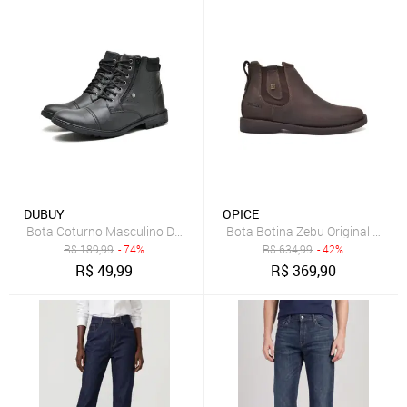
DUBUY
OPICE
Bota Coturno Masculino DUBUY 560FG Preto
Bota Botina Zebu Original Cour
R$
189,99
- 74%
R$
634,99
- 42%
R$
49,99
R$
369,90