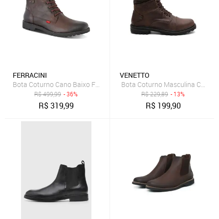
FERRACINI
VENETTO
Bota Coturno Cano Baixo Ferracini Cross Masculino De Couro
Bota Coturno Masculina Cano 
R$
499,99
- 36%
R$
229,89
- 13%
R$
319,99
R$
199,90