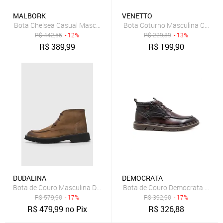
MALBORK
VENETTO
Bota Chelsea Casual Masculina Malbork Couro Preto 2505_00P
Bota Coturno Masculina Cano 
R$
442,55
- 12%
R$
229,89
- 13%
R$
389,99
R$
199,90
DUDALINA
DEMOCRATA
Bota de Couro Masculina Dudalina Cano Médio Marrom
Bota de Couro Democrata Mascu
R$
579,90
- 17%
R$
392,90
- 17%
R$
479,99
no Pix
R$
326,88