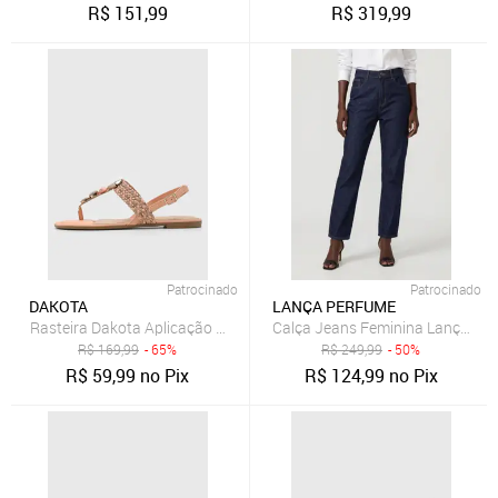
R$
151,99
R$
319,99
Patrocinado
Patrocinado
DAKOTA
LANÇA PERFUME
Rasteira Dakota Aplicação Coral
Calça Jeans Feminina Lança Pe
R$
169,99
- 65%
R$
249,99
- 50%
R$
59,99
no Pix
R$
124,99
no Pix