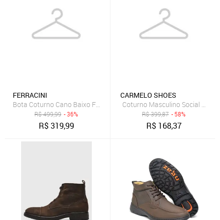
FERRACINI
CARMELO SHOES
Bota Coturno Cano Baixo Ferracini Cross Masculino De Couro Café
Coturno Masculino Social Casual
R$
499,99
- 36%
R$
399,87
- 58%
R$
319,99
R$
168,37