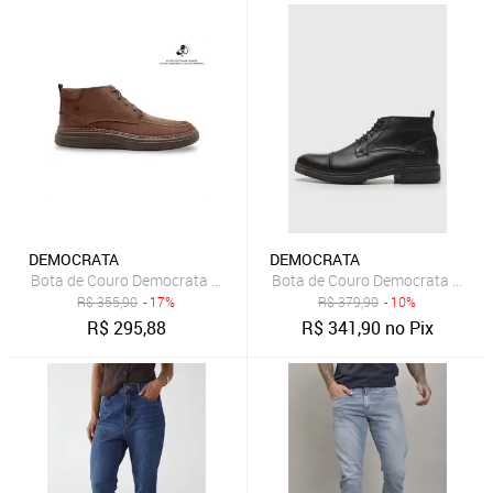
DEMOCRATA
DEMOCRATA
Bota de Couro Democrata Masculina Grid 240001 Marrom
Bota de Couro Democrata Recor
R$
355,90
- 17%
R$
379,90
- 10%
R$
295,88
R$
341,90
no Pix