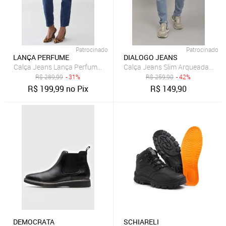
Patrocinado
Patrocinado
LANÇA PERFUME
DIALOGO JEANS
Calça Jeans Lança Perfume Mom Luna Azul
Calça Jeans Slim Arqueada Masc
R$
289,99
- 31%
R$
259,90
- 42%
R$
199,99
no Pix
R$
149,90
DEMOCRATA
SCHIARELI