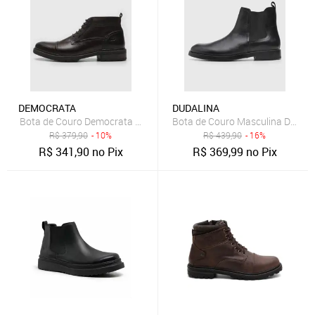
DEMOCRATA
DUDALINA
Bota de Couro Democrata Recortes Café
Bota de Couro Masculina Dudalin
R$
379,90
- 10%
R$
439,90
- 16%
R$
341,90
no Pix
R$
369,99
no Pix