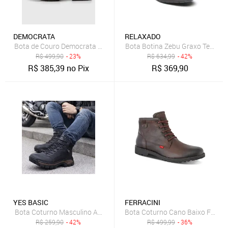
DEMOCRATA
RELAXADO
Bota de Couro Democrata Dust Café
Bota Botina Zebu Graxo Tenis Ca
R$
499,90
- 23%
R$
634,99
- 42%
R$
385,39
no Pix
R$
369,90
YES BASIC
FERRACINI
Bota Coturno Masculino Adventure Motociclista Antiderrapante Con
Bota Coturno Cano Baixo Ferrac
R$
259,90
- 42%
R$
499,99
- 36%