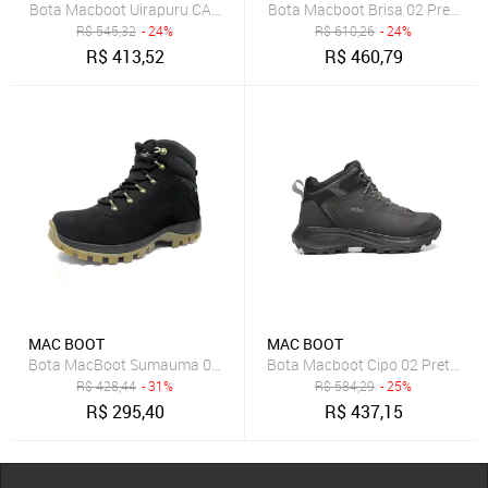
Bota Macboot Uirapuru CA01 Preto Masculino
Bota Macboot Brisa 02 Preto Ma
R$
545,32
- 24%
R$
610,26
- 24%
R$
413,52
R$
460,79
MAC BOOT
MAC BOOT
Bota MacBoot Sumauma 02 Masculino - Preto
Bota Macboot Cipo 02 Preto Mas
R$
428,44
- 31%
R$
584,29
- 25%
R$
295,40
R$
437,15