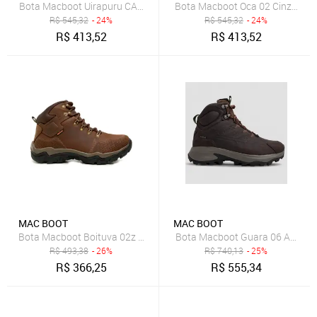
Bota Macboot Uirapuru CA01 Preto Masculino
Bota Macboot Oca 02 Cinza Mas
R$
545,32
- 24%
R$
545,32
- 24%
R$
413,52
R$
413,52
MAC BOOT
MAC BOOT
Bota Macboot Boituva 02z Marrom Masculino
Bota Macboot Guara 06 Amphib
R$
493,38
- 26%
R$
740,13
- 25%
R$
366,25
R$
555,34