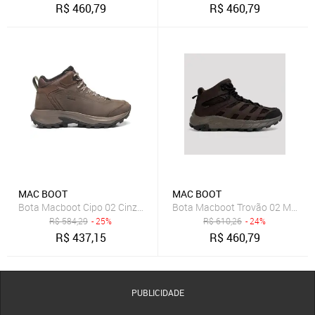
R$
460,79
R$
460,79
MAC BOOT
MAC BOOT
Bota Macboot Cipo 02 Cinza Masculino
Bota Macboot Trovão 02 Marro
R$
584,29
- 25%
R$
610,26
- 24%
R$
437,15
R$
460,79
PUBLICIDADE