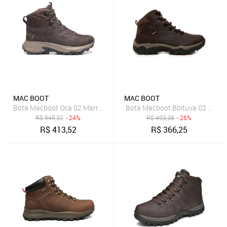
MAC BOOT
MAC BOOT
Bota Macboot Oca 02 Marrom Masculino
Bota Macboot Boituva 02 Marr
R$
545,32
- 24%
R$
493,38
- 26%
R$
413,52
R$
366,25