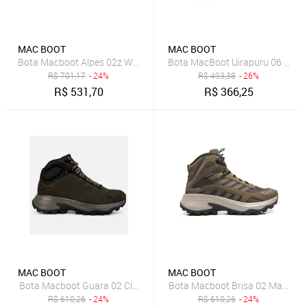
MAC BOOT
MAC BOOT
Bota Macboot Alpes 02z Waterproof Marrom Masculino
Bota MacBoot Uirapuru 06 Mascu
R$
701,17
- 24%
R$
493,38
- 26%
R$
531,70
R$
366,25
MAC BOOT
MAC BOOT
Bota Macboot Guara 02 Cinza Masculino
Bota Macboot Brisa 02 Marrom 
R$
610,26
- 24%
R$
610,26
- 24%