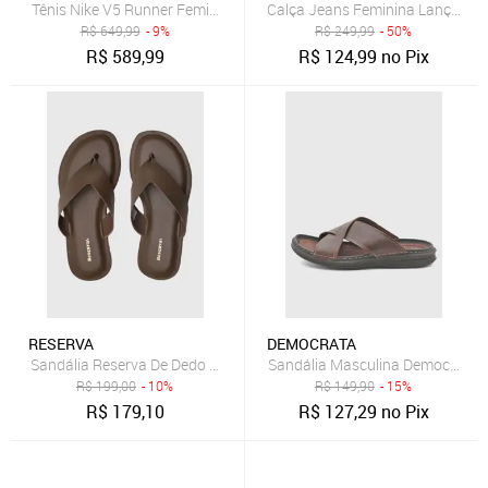
Tênis Nike V5 Runner Feminino
Calça Jeans Feminina Lança Pe
R$
649,99
- 9%
R$
249,99
- 50%
R$
589,99
R$
124,99
no Pix
RESERVA
DEMOCRATA
Sandália Reserva De Dedo Marrom
Sandália Masculina Democrata 
R$
199,00
- 10%
R$
149,90
- 15%
R$
179,10
R$
127,29
no Pix