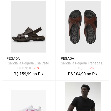
PEGADA
PEGADA
Sandália Pegada Lisa Café
Sandália Pegada Transpassada
R$
199,90
- 20%
R$
119,90
- 12%
R$
159,99
no Pix
R$
104,99
no Pix