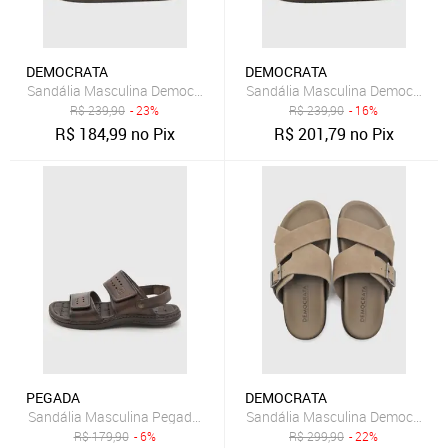
DEMOCRATA
DEMOCRATA
Sandália Masculina Democrata Weekend Couro Caramelo
Sandália Masculina Democrata 
R$
239,90
- 23%
R$
239,90
- 16%
R$
184,99
no Pix
R$
201,79
no Pix
PEGADA
DEMOCRATA
Sandália Masculina Pegada Couro Marrom
Sandália Masculina Democrata 
R$
179,90
- 6%
R$
299,90
- 22%