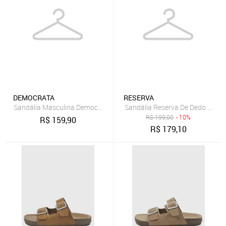
DEMOCRATA
RESERVA
Sandália Masculina Democrata Lazy Couro Marrom
Sandália Reserva De Dedo Preto
R$
199,00
- 10%
R$
159,90
R$
179,10