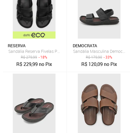
RESERVA
DEMOCRATA
Sandália Reserva Fivelas Preto
Sandália Masculina Democrata L
R$
279,99
- 18%
R$
179,90
- 33%
R$
229,99
no Pix
R$
120,09
no Pix