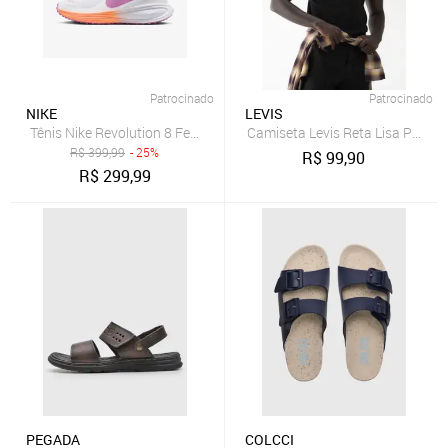
Patrocinado
Patrocinado
NIKE
LEVIS
Tênis Nike Revolution 8 Feminino
Camiseta Levis Reta Lisa Preta
R$
399,99
- 25%
R$
99,90
R$
299,99
PEGADA
COLCCI