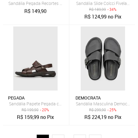
Sandália Pegada Recortes Café
Sandália Slide Colcci Fivelas Az
R$
189,99
- 34%
R$
149,90
R$
124,99
no Pix
PEGADA
DEMOCRATA
Sandália Papete Pegada com Fita Dupla Aderente Marrom
Sandália Masculina Democrata 
R$
199,90
- 20%
R$
299,90
- 25%
R$
159,99
no Pix
R$
224,19
no Pix