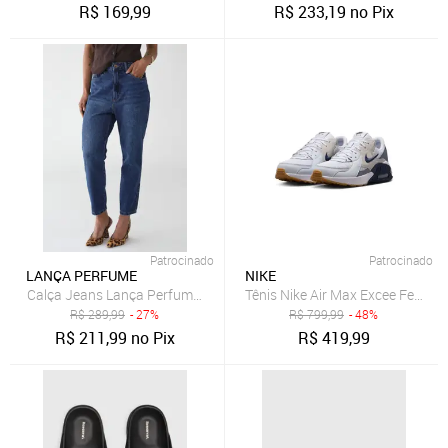
R$
169,99
R$
233,19
no Pix
Patrocinado
Patrocinado
LANÇA PERFUME
NIKE
Calça Jeans Lança Perfume Mom Luna Azul
Tênis Nike Air Max Excee Femini
R$
289,99
- 27%
R$
799,99
- 48%
R$
211,99
no Pix
R$
419,99