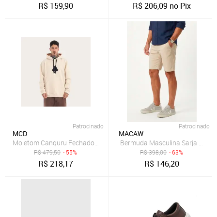
R$
159,90
R$
206,09
no Pix
Patrocinado
Patrocinado
MCD
MACAW
Moletom Canguru Fechado Logo
R$
479,50
- 55%
R$
398,00
- 63%
R$
218,17
R$
146,20