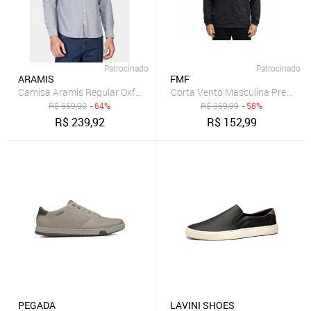
Patrocinado
Patrocinado
ARAMIS
FMF
Camisa Aramis Regular Oxford Marinho
R$
659,90
- 64%
R$
359,99
- 58%
R$
239,92
R$
152,99
PEGADA
LAVINI SHOES