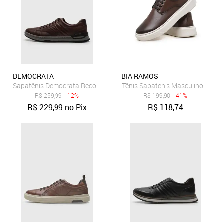
DEMOCRATA
BIA RAMOS
Sapatênis Democrata Recortes Marrom
Tênis Sapatenis Masculino Casu
R$
259,99
- 12%
R$
199,90
- 41%
R$
229,99
no Pix
R$
118,74