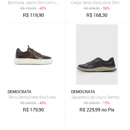
Bermuda Jeans Slim com Lavagem Clara Dialogo Jeans
R$
199,90
- 40%
R$
398,00
- 58%
R$
119,90
R$
168,30
DEMOCRATA
DEMOCRATA
Tênis Democrata Block Masculino Marrom
Sapatênis de Couro Democrata R
R$
349,90
- 49%
R$
269,99
- 15%
R$
179,90
R$
229,99
no Pix