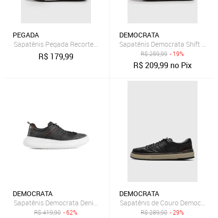
PEGADA
DEMOCRATA
Sapatênis Pegada Recortes Marrom
Sapatênis Democrata Shift Preto
R$
259,99
- 19%
R$
179,99
R$
209,99
no Pix
DEMOCRATA
DEMOCRATA
Sapatênis Democrata Denim Joe Ultra Light Masculino Preto
Sapatênis de Couro Democrata R
R$
419,90
- 62%
R$
289,90
- 29%