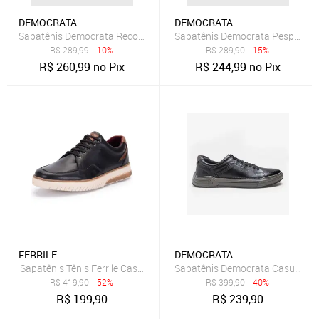
DEMOCRATA
DEMOCRATA
Sapatênis Democrata Recortes Marrom
Sapatênis Democrata Pespontos
R$
289,99
- 10%
R$
289,90
- 15%
R$
260,99
no Pix
R$
244,99
no Pix
FERRILE
DEMOCRATA
Sapatênis Tênis Ferrile Casual Em Couro Preto 15300
Sapatênis Democrata Casual Pre
R$
419,90
- 52%
R$
399,90
- 40%
R$
199,90
R$
239,90