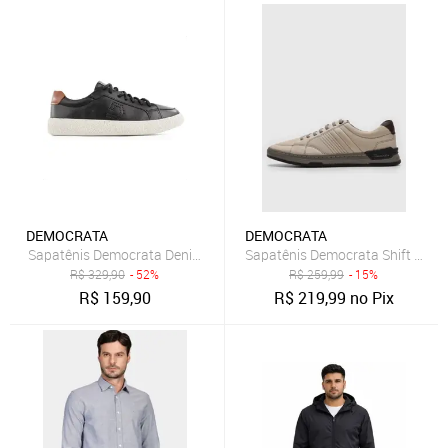
DEMOCRATA
DEMOCRATA
Sapatênis Democrata Denim Bora Masculino Preto
Sapatênis Democrata Shift Neve
R$
329,90
- 52%
R$
259,99
- 15%
R$
159,90
R$
219,99
no Pix