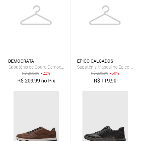
DEMOCRATA
ÉPICO CALÇADOS
Sapatênis de Couro Democrata Recortes Caramelo
Sapatênis Masculino Épico Desig
R$
269,99
- 22%
R$
239,80
- 50%
R$
209,99
no Pix
R$
119,90