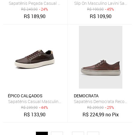
Sapatênis Pegada Casual Element Masculino Bege
Slip On Masculino Lavini Sapatên
R$
249,90
- 24%
R$
199,90
- 45%
R$
189,90
R$
109,90
ÉPICO CALÇADOS
DEMOCRATA
Sapatênis Casual Masculino Bredeni Conforto Dia a Dia Macio Versát
Sapatênis Democrata Recortes 
R$
239,90
- 44%
R$
299,90
- 25%
R$
133,90
R$
224,99
no Pix