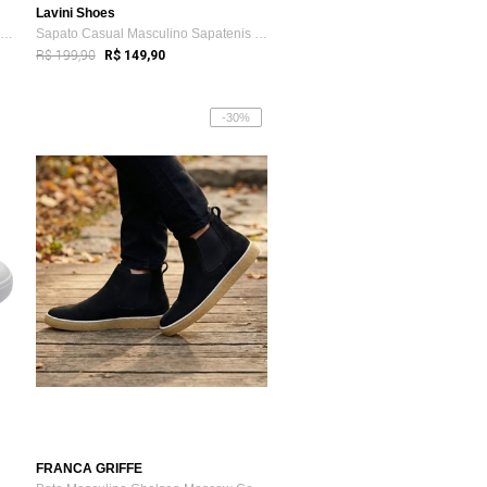
Lavini Shoes
Tênis Casual Couro Masculino Cano Alto A...
Sapato Casual Masculino Sapatenis Slip On Marinho
R$ 199,90
R$ 149,90
-30%
FRANCA GRIFFE