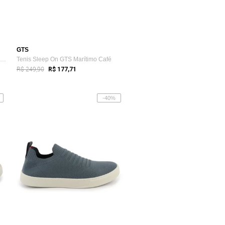
GTS
Tênis Iate Sport Fire Slip On Perfuros Masculino
Tenis Sleep On GTS Marítimo Café
R$ 249,90
R$ 177,71
-40%