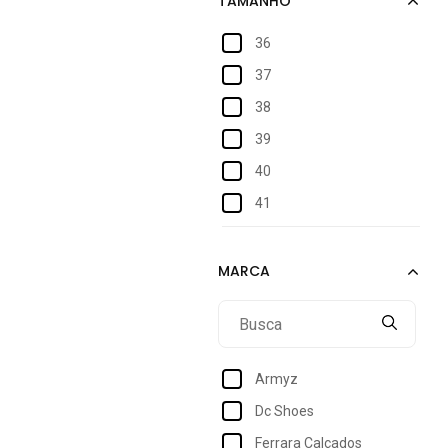
36
37
38
39
40
41
42
43
44
45
Armyz
Dc Shoes
Ferrara Calçados