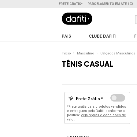
FRETE GRÁTIS*
PARCELAMENTO EM ATÉ 10X
PAIS
CLUBE DAFITI
F
Início
Masculino
Calçados Masculinos
TÊNIS CASUAL
Frete Grátis *
*Frete grátis para produtos vendidos
e entregues pela Dafiti, conforme a
política:
Veja regras e condições de
valor.