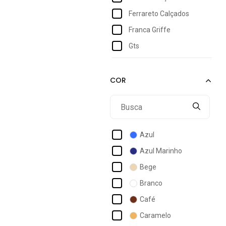
Ferrareto Calçados
Franca Griffe
Gts
Lavini Shoes
New Balance
Olympikus
Runway
Sport Fire
Azul
Super Shoes
Azul Marinho
Bege
Branco
Café
Caramelo