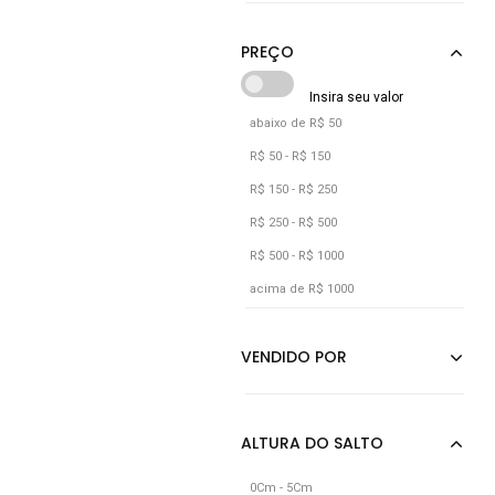
Cinza
Cáqui
Grafite
Marrom
abaixo de R$ 50
Multicolorido
R$ 50 - R$ 150
Off-white
R$ 150 - R$ 250
Preto
R$ 250 - R$ 500
R$ 500 - R$ 1000
Verde
acima de R$ 1000
0Cm - 5Cm