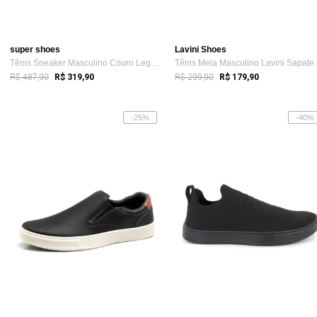
super shoes
Lavini Shoes
Tênis Sneaker Masculino Couro Legítimo S...
Tênis Meia Ma
R$ 487,90
R$ 299,90
R$ 319,90
R$ 179,90
-25%
-40%