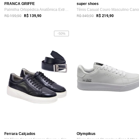
FRANCA GRIFFE
super shoes
Palmilha Ortopédica Anatômica Extra Leve...
R$ 199,90
R$ 349,90
R$ 139,90
R$ 219,90
-50%
Ferrara Calçados
Olympikus