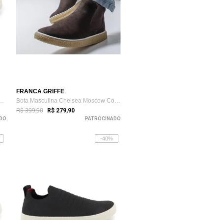
FRANCA GRIFFE
sculino Lavini Sapatenis Kn...
Bota Masculina Chelsea Moscow Couro Legí...
R$ 399,90
R$ 279,90
DO
PATROCINADO
-40%