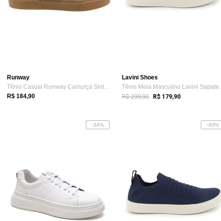
Runway
Lavini Shoes
Tênis Casual Runway Camurça Sintética Re...
Tênis Meia Ma
R$ 299,90
R$ 184,90
R$ 179,90
-34%
-40%