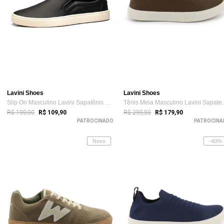
Lavini Shoes
Lavini Shoes
Slip On Masculino Lavini Sapatênis Casual Preto
Tênis Meia Ma
R$ 199,90
R$ 299,90
R$ 109,90
R$ 179,90
PATROCINADO
PATROCINA
Novo
-40%