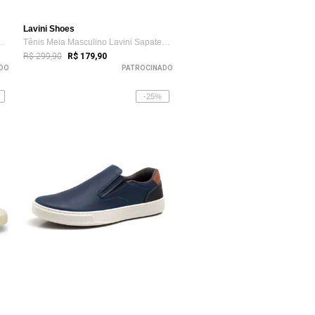
Lavini Shoes
sculino Lavini Sapatenis Kn...
Tênis Meia Masculino Lavini Sapatenis Kn...
R$ 299,90
R$ 179,90
DO
PATROCINADO
-25%