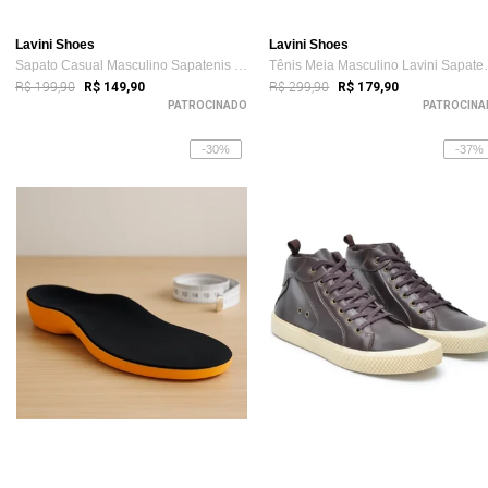
Lavini Shoes
Lavini Shoes
Sapato Casual Masculino Sapatenis Slip On Preto
Tênis Meia Ma
R$ 199,90
R$ 299,90
R$ 149,90
R$ 179,90
PATROCINADO
PATROCINA
-30%
-37%