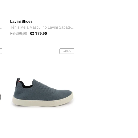
Lavini Shoes
sculino Lavini Sapatenis Kn...
Tênis Meia Masculino Lavini Sapatenis Kn...
R$ 299,90
R$ 179,90
-40%