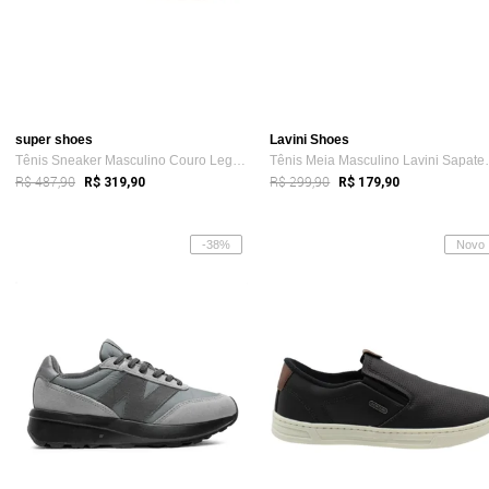
super shoes
Lavini Shoes
Tênis Sneaker Masculino Couro Legítimo S...
Tênis Meia Ma
R$ 487,90
R$ 299,90
R$ 319,90
R$ 179,90
-38%
Novo