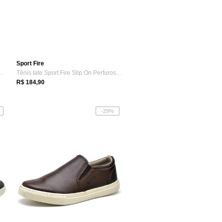
Sport Fire
sculino Lavini Sapatenis Kn...
Tênis Iate Sport Fire Slip On Perfuros Masculino
R$ 184,90
-29%