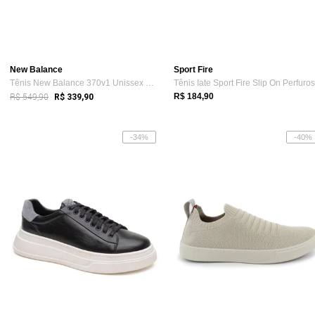
New Balance
Sport Fire
Tênis New Balance 370v1 Unissex Grafite
R$ 549,90
R$ 184,90
R$ 339,90
-34%
-40%