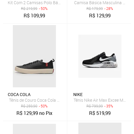
Kit Com 2 Camisas Polo Básicas Masculinas - Preto E Branco
Camisa Básica Masculina Manga
R$
219,99
- 50%
R$
179,99
- 28%
R$
109,99
R$
129,99
COCA COLA
NIKE
Tênis de Couro Coca Cola Houston Leather Preto
Tênis Nike Air Max Excee Mascul
R$
259,90
- 50%
R$
799,99
- 35%
R$
129,99
no Pix
R$
519,99