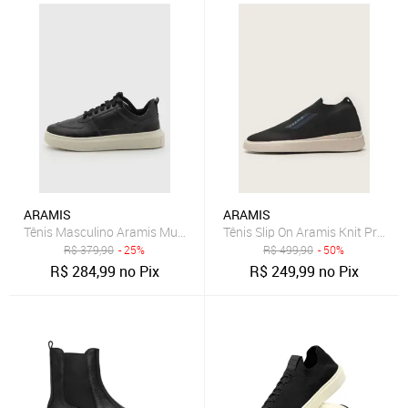
ARAMIS
ARAMIS
Tênis Masculino Aramis Multi Avenue Preto
Tênis Slip On Aramis Knit Preto
R$
379,90
- 25%
R$
499,90
- 50%
R$
284,99
no Pix
R$
249,99
no Pix