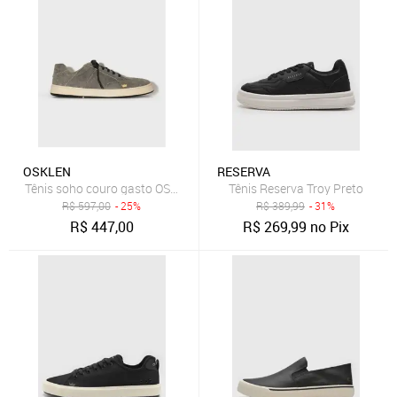
OSKLEN
RESERVA
Tênis soho couro gasto OSKLEN
Tênis Reserva Troy Preto
R$
597,00
- 25%
R$
389,99
- 31%
R$
447,00
R$
269,99
no Pix