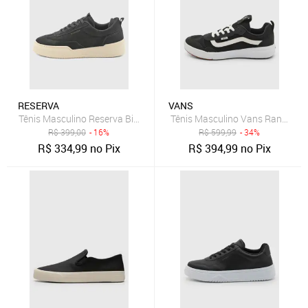
RESERVA
VANS
Tênis Masculino Reserva Bico Redondo Preto
Tênis Masculino Vans Range Exp
R$
399,00
- 16%
R$
599,99
- 34%
R$
334,99
no Pix
R$
394,99
no Pix