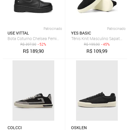
Patrocinado
Patrocinado
USE VITTAL
YES BASIC
Bota Coturno Chelsea Feminino Vittal Luisa em Couro Preta
Tênis Knit Masculino Sapatenis 
R$
397,90
- 52%
R$
199,90
- 45%
R$
189,90
R$
109,99
COLCCI
OSKLEN