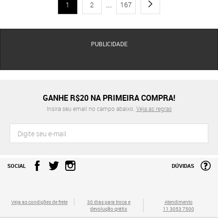
1
2
...
167
PUBLICIDADE
GANHE R$20 NA PRIMEIRA COMPRA!
Insira seu email no campo abaixo.
Veja as regras
SOCIAL
DÚVIDAS
Veja as condições de frete
30 dias para troca e
Atendimento
devolução grátis
11 3053 7500