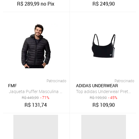
R$
289,99
no Pix
R$
249,90
Patrocinado
Patrocinado
FMF
ADIDAS UNDERWEAR
Top adidas Underwear Preto Dec
Jaqueta Puffer Masculina Térmica Forrada Isolamen
R$
449,99
- 71%
R$
199,90
- 45%
R$
131,74
R$
109,90