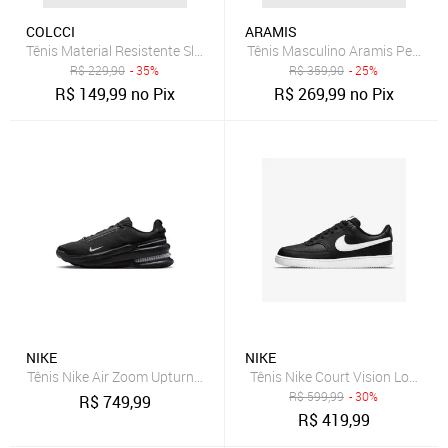
COLCCI
ARAMIS
Tênis Material Resistente Slip On Colcci Liso Preto
Tênis Masculino Aramis Peak Ro
R$
229,90
- 35%
R$
359,90
- 25%
R$
149,99
no Pix
R$
269,99
no Pix
NIKE
NIKE
Tênis Nike Air Zoom Upturn Masculino
Tênis Nike Court Vision Low Ne
R$
599,99
- 30%
R$
749,99
R$
419,99