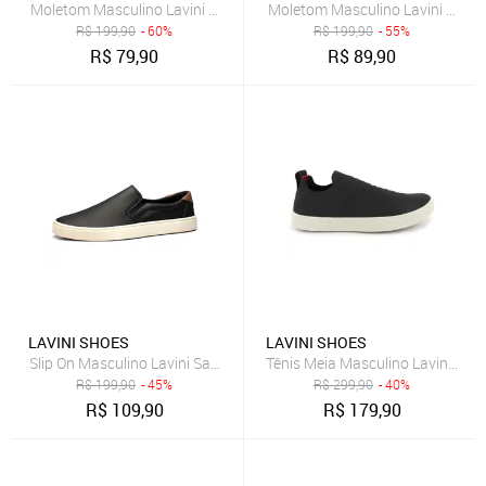
Moletom Masculino Lavini Canguru Blusa De Frio liso Com Capuz Pr
Moletom Masculino Lavini Cangu
R$
199,90
- 60%
R$
199,90
- 55%
R$
79,90
R$
89,90
LAVINI SHOES
LAVINI SHOES
Slip On Masculino Lavini Sapatênis Casual Preto
Tênis Meia Masculino Lavini Sapa
R$
199,90
- 45%
R$
299,90
- 40%
R$
109,90
R$
179,90