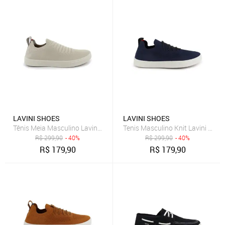
LAVINI SHOES
LAVINI SHOES
Tênis Meia Masculino Lavini Sapatenis Knit Palmilha Silicone Bege
Tenis Masculino Knit Lavini Shoe
R$
299,90
- 40%
R$
299,90
- 40%
R$
179,90
R$
179,90