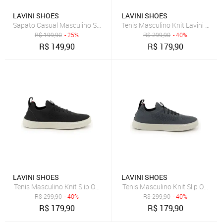
LAVINI SHOES
LAVINI SHOES
Sapato Casual Masculino Sapatenis Slip On Marrom
Tenis Masculino Knit Lavini Shoe
R$
199,90
- 25%
R$
299,90
- 40%
R$
149,90
R$
179,90
LAVINI SHOES
LAVINI SHOES
Tenis Masculino Knit Slip On Casual Preto
Tenis Masculino Knit Slip On Cas
R$
299,90
- 40%
R$
299,90
- 40%
R$
179,90
R$
179,90