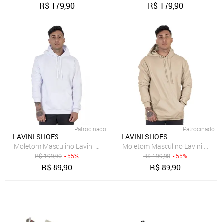
R$
179,90
R$
179,90
Patrocinado
Patrocinado
LAVINI SHOES
LAVINI SHOES
Moletom Masculino Lavini Canguru Blusa De Frio liso Com Capuz B
Moletom Masculino Lavini Cangu
R$
199,90
- 55%
R$
199,90
- 55%
R$
89,90
R$
89,90