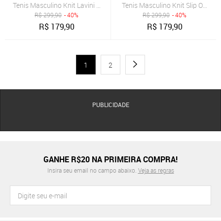
Tenis Masculino Knit Lavini Shoes Slip On Casual Marinho
Tenis Masculino Knit Slip On Ca
R$
299,90
- 40%
R$
299,90
- 40%
R$
179,90
R$
179,90
1
2
PUBLICIDADE
GANHE R$20 NA PRIMEIRA COMPRA!
Insira seu email no campo abaixo.
Veja as regras