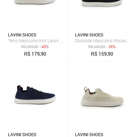
LAVINI SHOES
LAVINI SHOES
Tenis Masculino Knit Lavini Shoes Slip On Casual Caramelo
Dockside Masculino Mocassim Pal
R$
299,90
- 40%
R$
249,90
- 36%
R$
179,90
R$
159,90
LAVINI SHOES
LAVINI SHOES