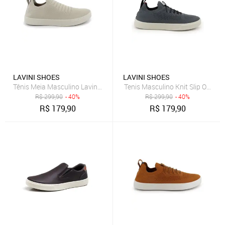
LAVINI SHOES
LAVINI SHOES
Tênis Meia Masculino Lavini Sapatenis Knit Palmilha Silicone Bege
Tenis Masculino Knit Slip On Cas
R$
299,90
- 40%
R$
299,90
- 40%
R$
179,90
R$
179,90