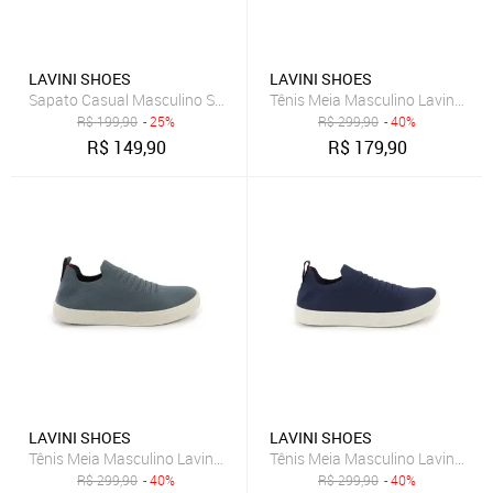
LAVINI SHOES
LAVINI SHOES
Sapato Casual Masculino Sapatenis Slip On Preto
Tênis Meia Masculino Lavini Sapa
R$
199,90
- 25%
R$
299,90
- 40%
R$
149,90
R$
179,90
LAVINI SHOES
LAVINI SHOES
Tênis Meia Masculino Lavini Sapatenis Knit Palmilha Silicone Cinza
Tênis Meia Masculino Lavini Sapa
R$
299,90
- 40%
R$
299,90
- 40%