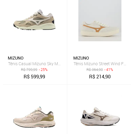
MIZUNO
MIZUNO
Tênis Casual Mizuno Sky Medal S
Tênis Mizuno Street Wind Femin
R$
799,99
- 25%
R$
364,90
- 41%
R$
599,99
R$
214,90