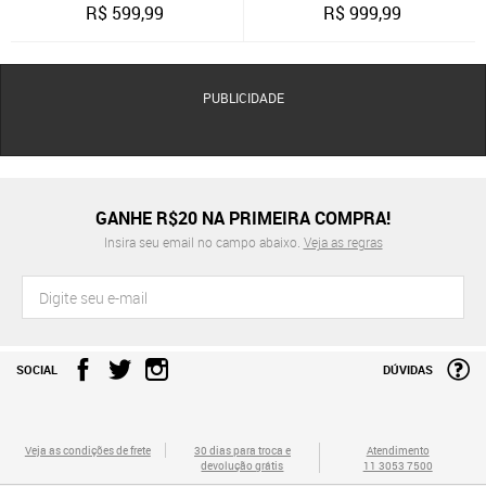
R$
599,99
R$
999,99
PUBLICIDADE
GANHE R$20 NA PRIMEIRA COMPRA!
Insira seu email no campo abaixo.
Veja as regras
SOCIAL
DÚVIDAS
Veja as condições de frete
30 dias para troca e
Atendimento
devolução grátis
11 3053 7500