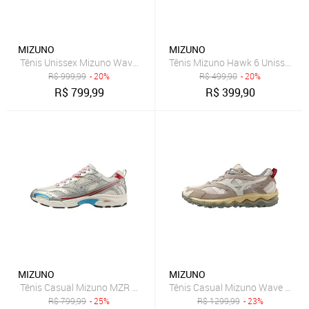
MIZUNO
MIZUNO
Tênis Unissex Mizuno Wave Rider Beta Nomad
Tênis Mizuno Hawk 6 Unissex Be
R$
999,99
- 20%
R$
499,90
- 20%
R$
799,99
R$
399,90
MIZUNO
MIZUNO
Tênis Casual Mizuno MZR Osaka Day
Tênis Casual Mizuno Wave Mujin
R$
799,99
- 25%
R$
1299,99
- 23%