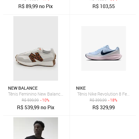
R$
89,99
no Pix
R$
103,55
NEW BALANCE
NIKE
Tênis Feminino New Balance 327v1 Bege
Tênis Nike Revolution 8 Feminin
R$
599,99
- 10%
R$
399,99
- 18%
R$
539,99
no Pix
R$
329,99