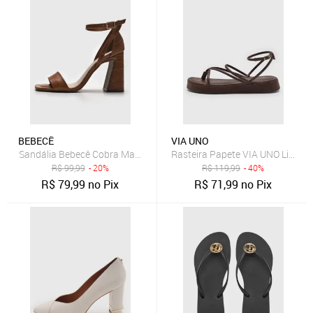
BEBECÊ
VIA UNO
Sandália Bebecê Cobra Marrom
Rasteira Papete VIA UNO Lisa Ca
R$
99,99
- 20%
R$
119,99
- 40%
R$
79,99
no Pix
R$
71,99
no Pix