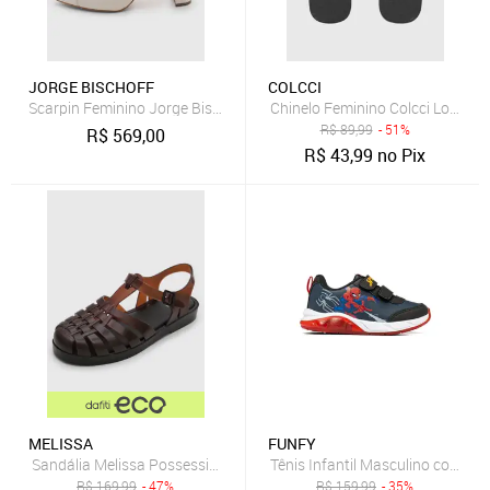
JORGE BISCHOFF
COLCCI
Scarpin Feminino Jorge Bischoff Couro Salto Médio Branco
Chinelo Feminino Colcci Logo Me
R$
89,99
- 51%
R$
569,00
R$
43,99
no Pix
MELISSA
FUNFY
Sandália Melissa Possession Marrom
R$
169,99
- 47%
R$
159,99
- 35%