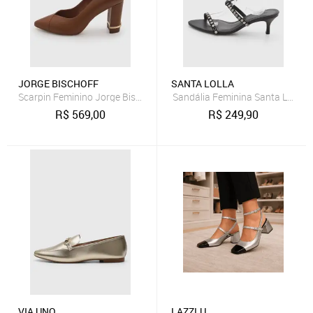
JORGE BISCHOFF
SANTA LOLLA
Scarpin Feminino Jorge Bischoff Couro Bico Fino Marrom
Sandália Feminina Santa Lolla Ti
R$
569,00
R$
249,90
VIA UNO
LAZZLU