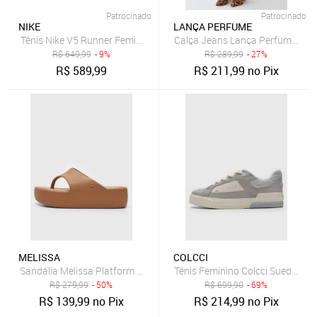
Patrocinado
Patrocinado
NIKE
LANÇA PERFUME
Tênis Nike V5 Runner Feminino
Calça Jeans Lança Perfume Mo
R$
649,99
- 9%
R$
289,99
- 27%
R$
589,99
R$
211,99
no Pix
MELISSA
COLCCI
Sandália Melissa Platform Thong Ad Caramelo
Tênis Feminino Colcci Suede Cin
R$
279,99
- 50%
R$
699,90
- 69%
R$
139,99
no Pix
R$
214,99
no Pix