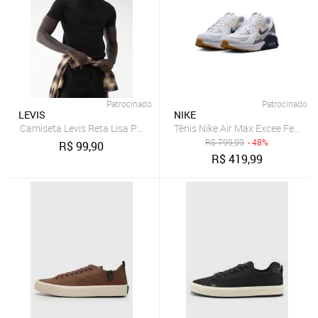
Patrocinado
Patrocinado
LEVIS
NIKE
Camiseta Levis Reta Lisa Preta
Tênis Nike Air Max Excee Femini
R$
799,99
- 48%
R$
99,90
R$
419,99