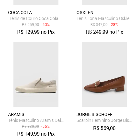
COCA COLA
OSKLEN
Tênis de Couro Coca Cola Houston Leather Marrom
Tênis Lona Masculino Osklen Drif
R$
259,90
- 50%
R$
347,00
- 28%
R$
129,99
no Pix
R$
249,99
no Pix
ARAMIS
JORGE BISCHOFF
Tênis Masculino Aramis Daily Slip Canvas Off-White
Scarpin Feminino Jorge Bischof
R$
339,99
- 56%
R$
569,00
R$
149,99
no Pix