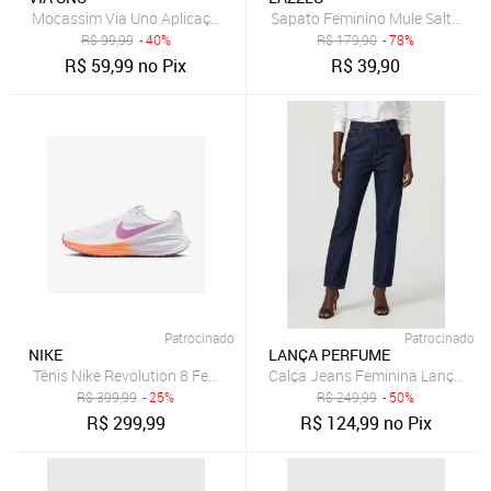
Mocassim Via Uno Aplicação Dourado
Sapato Feminino Mule Salto Blo
R$
99,99
- 40%
R$
179,90
- 78%
R$
59,99
no Pix
R$
39,90
Patrocinado
Patrocinado
NIKE
LANÇA PERFUME
Tênis Nike Revolution 8 Feminino
Calça Jeans Feminina Lança Pe
R$
399,99
- 25%
R$
249,99
- 50%
R$
299,99
R$
124,99
no Pix