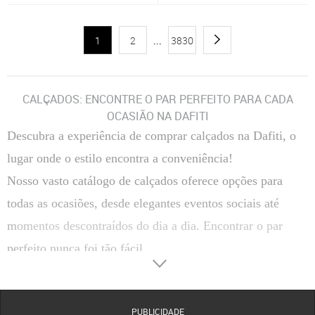
1
2
...
3830
CALÇADOS: ENCONTRE O PAR PERFEITO PARA CADA
OCASIÃO NA DAFITI
Descubra a experiência de comprar calçados na Dafiti
, o
lugar onde o estilo encontra a conveniência!
Nosso vasto catálogo de calçados oferece opções para
todas as ocasiões, desde elegantes eventos sociais até
momentos descontraídos do dia a dia. Encontrar o par
perfeito nunca foi tão fácil.
TIPOS DE CALÇADOS QUE VOCÊ ENCONTRA NA DAFITI
Calçados Femininos
Descubra uma ampla variedade de calçados femininos na
PUBLICIDADE