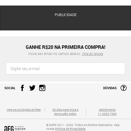
PUBLICIDADE
GANHE R$20 NA PRIMEIRA COMPRA!
Insira seu email no campo abaixo.
Veja as regras
SOCIAL
DÚVIDAS
Veja as condições de frete
30 dias para troca e
Atendimento
devolução grátis
11 3053 7500
© Dafiti 2011 - 2020. Todos os direitos reservados. Veja
nossa
Política de Privacidade
.