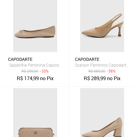
CAPODARTE
CAPODARTE
Sapatilha Feminina Capodarte Couro Laço Nude
Scarpin Feminino Capodarte Sli
R$
259,90
- 33%
R$
660,00
- 56%
R$
174,99
no Pix
R$
289,99
no Pix