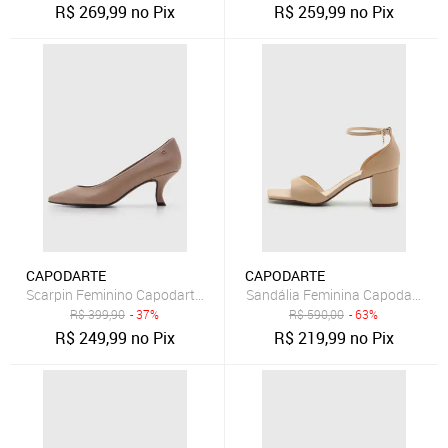
R$
269,99
no Pix
R$
259,99
no Pix
CAPODARTE
CAPODARTE
Scarpin Feminino Capodarte Bico Fino Nude
Sandália Feminina Capodarte Sa
R$
399,90
- 37%
R$
590,00
- 63%
R$
249,99
no Pix
R$
219,99
no Pix