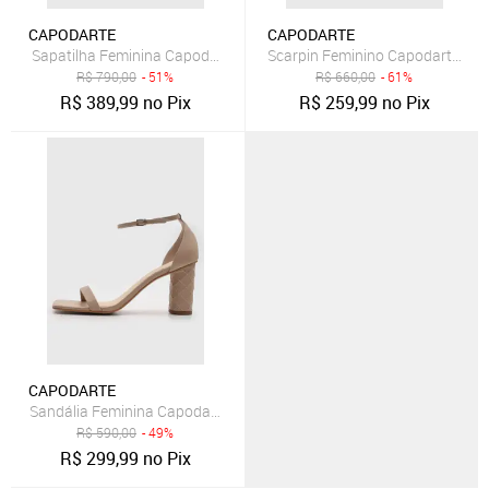
CAPODARTE
CAPODARTE
Sapatilha Feminina Capodarte Franzido Pedraria Amarração Nude
R$
790,00
- 51%
R$
660,00
- 61%
R$
389,99
no Pix
R$
259,99
no Pix
CAPODARTE
Sandália Feminina Capodarte Salto Médio Bloco Matelassê Nude
R$
590,00
- 49%
R$
299,99
no Pix