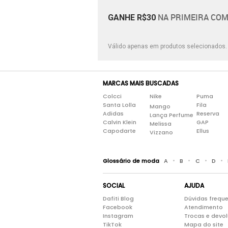
NA PRIMEIRA COM
GANHE R$30
Válido apenas em produtos selecionados
MARCAS MAIS BUSCADAS
Colcci
Nike
Puma
Santa Lolla
Fila
Mango
Adidas
Reserva
Lança Perfume
Calvin Klein
GAP
Melissa
Capodarte
Ellus
Vizzano
•
•
•
•
Glossário de moda
A
B
C
D
SOCIAL
AJUDA
Dafiti Blog
Dúvidas frequ
Facebook
Atendimento
Instagram
Trocas e devo
TikTok
Mapa do site