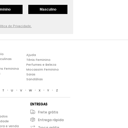
minino
Masculino
lítica de Privacidade.
lo
Ajuda
culinas
Tênis Feminino
Perfumes e Beleza
ns Feminina
Mocassim Feminino
s
Saias
Sandálias
•
•
•
•
•
•
•
T
U
V
W
X
Y
Z
ENTREGAS
Frete grátis
iados
Entrega rápida
cidade
pra e venda
Troca grátis