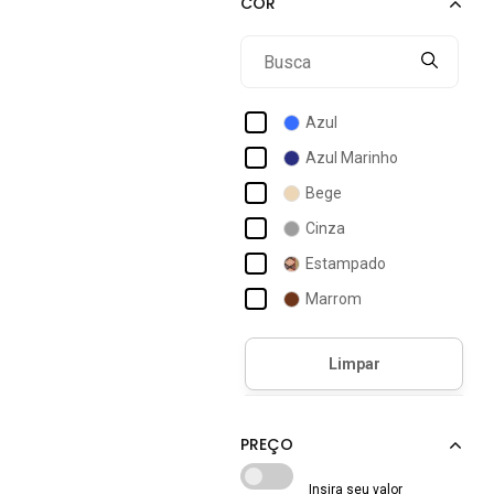
Anacapri
Angipé
Ania Store
Azul
Animê
Azul Marinho
Anjo Da Mamãe
Bege
Anna Andrade
Cinza
Aramis
Estampado
Areia Branca
Marrom
Arezzo
Prata
Arietto
Preto
Verde