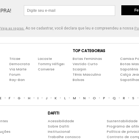
PRA!
Fe
.
Ao se cadastrar, você declara que leu e compreendeu a nossa
Veja as regras.
Po
TOP CATEGORIAS
Tricae
Lacoste
Botas Femininas
Camisa Po
Democrata
Tommy Hilfiger
Vestido Curto
Botas Mas
Via Marte
Converse
Scarpin
Sapatênis
Forum
Tênis Masculino
Calça Jea
Ray-Ban
Bolsas
Sapatilha
•
•
•
•
•
•
•
•
•
•
•
•
•
•
E
F
G
H
I
J
K
L
M
N
O
P
Q
R
S
DAFITI
entes
Acessibilidade
Sustentabilidade
Sobre Dafiti
Programa de afil
luções
Institucional
Política de priva
Trabalhe conosco
Contrato de com