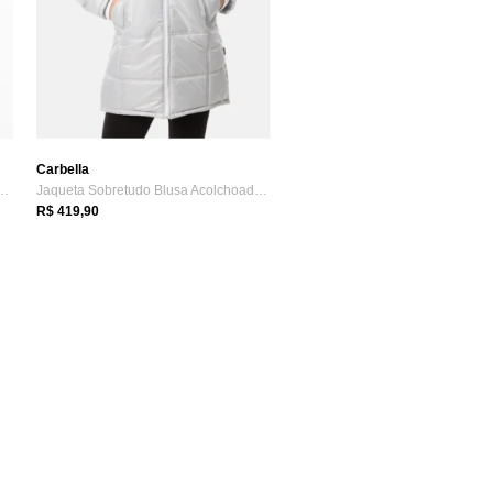
Carbella
lla Casaco Impermeável Forr...
Jaqueta Sobretudo Blusa Acolchoado Bolso...
R$ 419,90