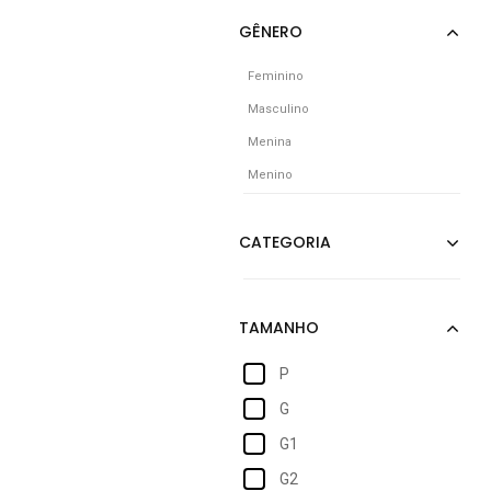
Feminino
Masculino
Menina
Menino
P
G
G1
G2