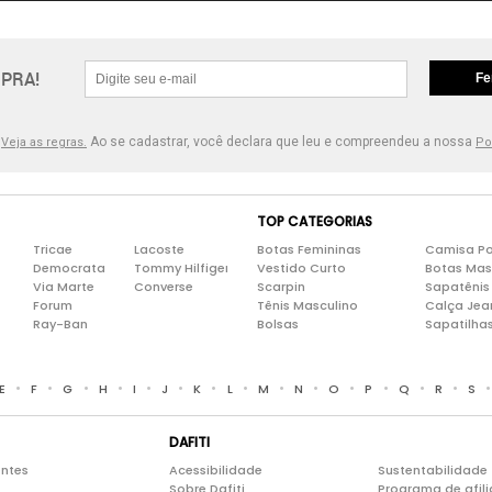
PRA!
Fe
.
Ao se cadastrar, você declara que leu e compreendeu a nossa
Veja as regras.
Po
TOP CATEGORIAS
Tricae
Lacoste
Botas Femininas
Camisa Po
Democrata
Tommy Hilfiger
Vestido Curto
Botas Mas
Via Marte
Converse
Scarpin
Sapatênis
Forum
Tênis Masculino
Calça Jea
Ray-Ban
Bolsas
Sapatilha
•
•
•
•
•
•
•
•
•
•
•
•
•
•
E
F
G
H
I
J
K
L
M
N
O
P
Q
R
S
DAFITI
entes
Acessibilidade
Sustentabilidade
Sobre Dafiti
Programa de afil