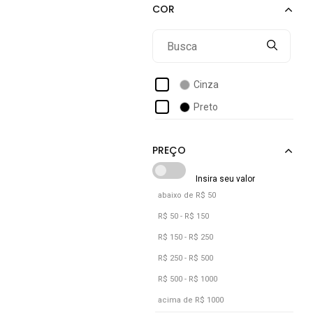
Alleppo Jeans
Alpha Street Wear
Alto Conceito
Amazonia Vital
Cinza
Amil
Preto
Aramis
Arauto Jeans
Aura
Avec
abaixo de R$ 50
B'bonnie
R$ 50 - R$ 150
Banana Danger
R$ 150 - R$ 250
R$ 250 - R$ 500
R$ 500 - R$ 1000
acima de R$ 1000