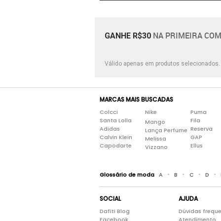
NA PRIMEIRA COM
GANHE R$30
Válido apenas em produtos selecionados
MARCAS MAIS BUSCADAS
Colcci
Nike
Puma
Santa Lolla
Fila
Mango
Adidas
Reserva
Lança Perfume
Calvin Klein
GAP
Melissa
Capodarte
Ellus
Vizzano
•
•
•
•
Glossário de moda
A
B
C
D
SOCIAL
AJUDA
Dafiti Blog
Dúvidas frequ
Facebook
Atendimento