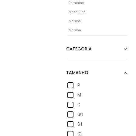
Feminino
Masculino
Menina
Menino
P
M
G
GG
G1
G2