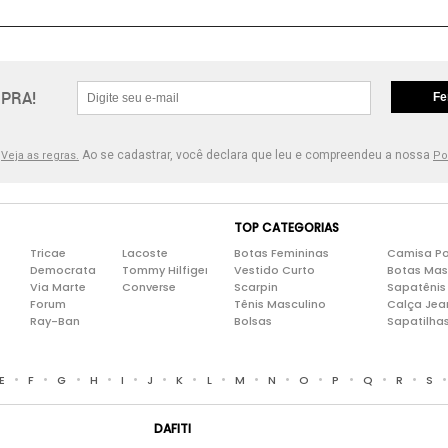
PRA!
Fe
.
Ao se cadastrar, você declara que leu e compreendeu a nossa
Veja as regras.
Po
TOP CATEGORIAS
Tricae
Lacoste
Botas Femininas
Camisa Po
Democrata
Tommy Hilfiger
Vestido Curto
Botas Mas
Via Marte
Converse
Scarpin
Sapatênis
Forum
Tênis Masculino
Calça Jea
Ray-Ban
Bolsas
Sapatilha
•
•
•
•
•
•
•
•
•
•
•
•
•
•
E
F
G
H
I
J
K
L
M
N
O
P
Q
R
S
DAFITI