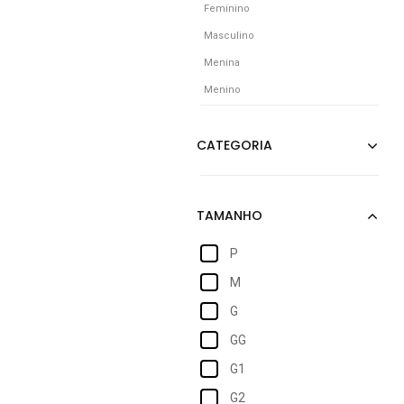
Feminino
Masculino
Menina
Menino
P
M
G
GG
G1
G2