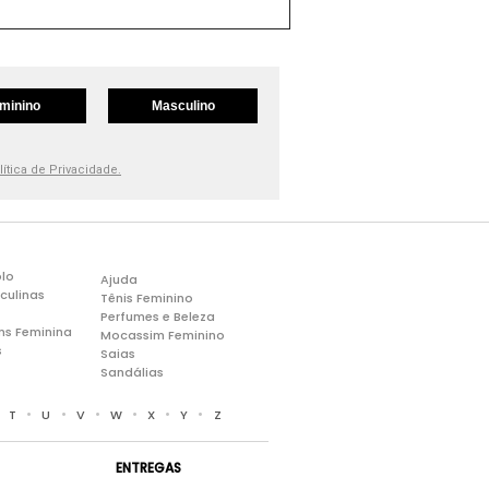
minino
Masculino
lítica de Privacidade.
lo
Ajuda
culinas
Tênis Feminino
Perfumes e Beleza
ns Feminina
Mocassim Feminino
s
Saias
Sandálias
•
•
•
•
•
•
•
T
U
V
W
X
Y
Z
ENTREGAS