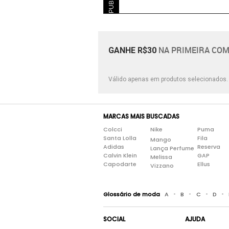
NA PRIMEIRA COM
GANHE R$30
Válido apenas em produtos selecionados
MARCAS MAIS BUSCADAS
Colcci
Nike
Puma
Santa Lolla
Fila
Mango
Adidas
Reserva
Lança Perfume
Calvin Klein
GAP
Melissa
Capodarte
Ellus
Vizzano
•
•
•
•
Glossário de moda
A
B
C
D
SOCIAL
AJUDA