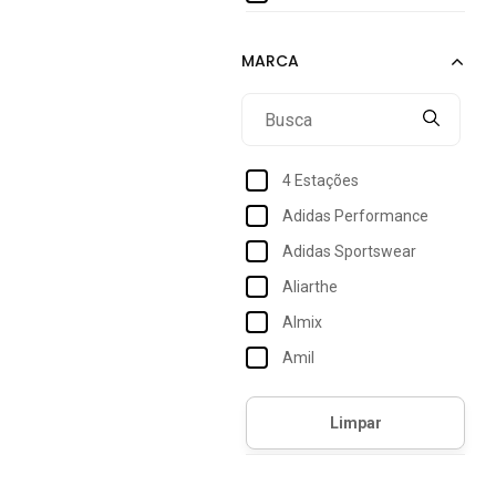
4 Estações
Adidas Performance
Adidas Sportswear
Aliarthe
Almix
Amil
Angipé
Arietto
Armyz