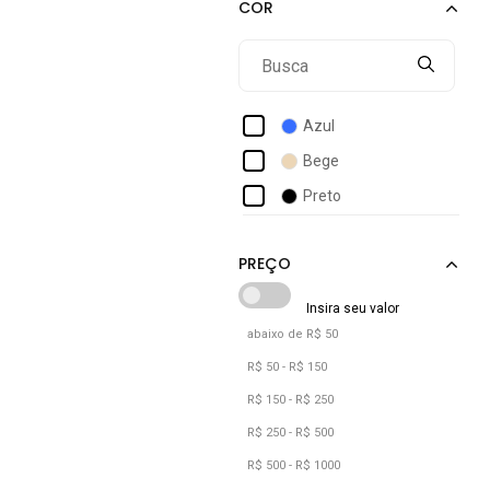
Asics
Bella Nina
Benellys
Bf Shoes
Azul
Bia Ramos
Bege
Bredeni
Preto
Bueno Store
Carbella
Ccw Central Capital Wear
Champion
abaixo de R$ 50
Click Mais Bonita
R$ 50 - R$ 150
R$ 150 - R$ 250
R$ 250 - R$ 500
R$ 500 - R$ 1000