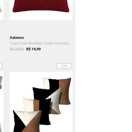
Adomes
pa De Almofada Jacquard Liso Adomes Branco
Capa Para Almofada Teddy Peluciado Adomes Vermelho
R$ 29,99
R$ 19,99
-53%