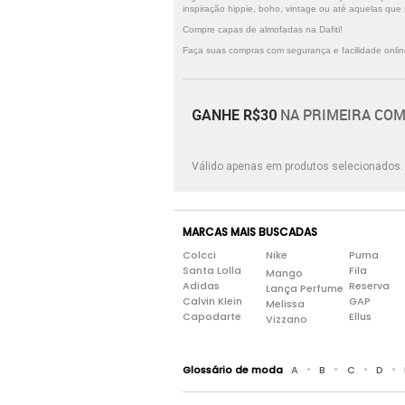
inspiração hippie, boho, vintage ou até aquelas qu
Compre capas de almofadas na Dafiti!
Faça suas compras com segurança e facilidade online!
NA PRIMEIRA COM
GANHE R$30
Válido apenas em produtos selecionados
MARCAS MAIS BUSCADAS
Colcci
Nike
Puma
Santa Lolla
Fila
Mango
Adidas
Reserva
Lança Perfume
Calvin Klein
GAP
Melissa
Capodarte
Ellus
Vizzano
•
•
•
•
Glossário de moda
A
B
C
D