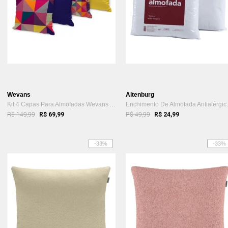
Wevans
Altenburg
Kit 4 Capas Para Almofadas Wevans Amarelo
Enchiment
R$ 149,99
R$ 49,99
R$ 69,99
R$ 24,99
-33%
-33%