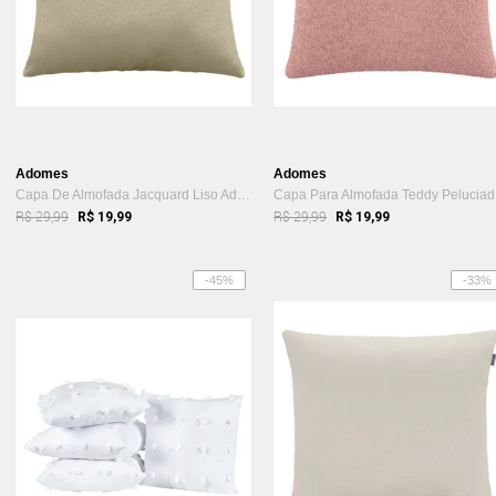
Adomes
Adomes
Capa De Almofada Jacquard Liso Adomes Bege
Ca
R$ 29,99
R$ 29,99
R$ 19,99
R$ 19,99
-45%
-33%