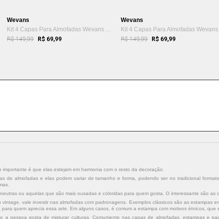
Wevans
Wevans
Kit 4 Capas Para Almofadas Wevans Amarelo
Kit 4
R$ 149,99
R$ 149,99
R$ 69,99
R$ 69,99
o importante é que elas estejam em harmonia com o resto da decoração.
as de almofadas e elas podem variar de tamanho e forma, podendo ser no tradicional format
mas.
 neutras ou aquelas que são mais ousadas e coloridas para quem gosta. O interessante são as
ntage, vale investir nas almofadas com padronagens. Exemplos clássicos são as estampas em x
ça para quem aprecia essa arte. Em alguns casos, é comum a estampa com motivos étnicos, que e
o a pessoa gosta de misturar culturas. Comumente nas capas de almofadas, estampas e pad