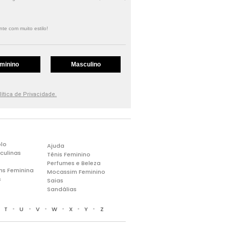
te com muito estilo!
minino
Masculino
lítica de Privacidade.
lo
Ajuda
culinas
Tênis Feminino
Perfumes e Beleza
ns Feminina
Mocassim Feminino
s
Saias
Sandálias
•
•
•
•
•
•
•
T
U
V
W
X
Y
Z