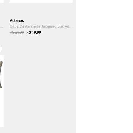
Adomes
pa Para Almofada Teddy Peluciado Adomes Cinza
Capa De Almofada Jacquard Liso Adomes Rosa
R$ 29,99
R$ 19,99