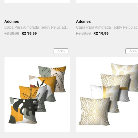
Adomes
Adomes
Capa Para Almofada Teddy Peluciado Adomes Bege
Ca
R$ 29,99
R$ 29,99
R$ 19,99
R$ 19,99
-53%
-53%