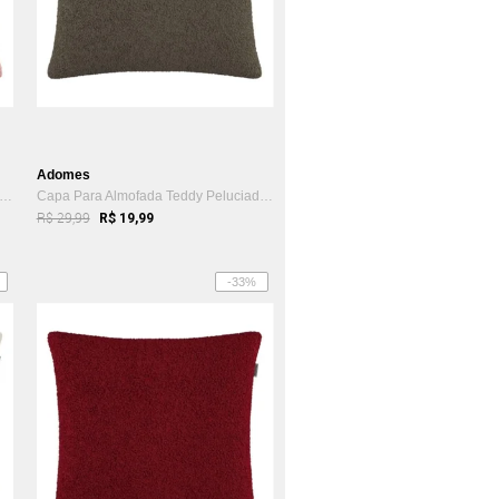
Adomes
pa Para Almofada Teddy Peluciado Adomes Rosa
Capa Para Almofada Teddy Peluciado Adomes Marrom
R$ 29,99
R$ 19,99
-33%