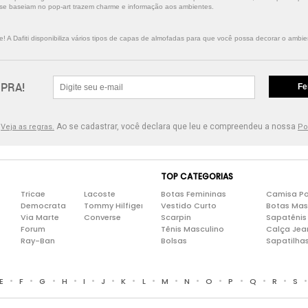
e se baseiam no pop-art trazem charme e informação aos ambientes.
 A Dafiti disponibiliza vários tipos de capas de almofadas para que você possa decorar o ambien
PRA!
Fe
.
Ao se cadastrar, você declara que leu e compreendeu a nossa
Veja as regras.
Po
TOP CATEGORIAS
Tricae
Lacoste
Botas Femininas
Camisa Po
Democrata
Tommy Hilfiger
Vestido Curto
Botas Mas
Via Marte
Converse
Scarpin
Sapatênis
Forum
Tênis Masculino
Calça Jea
Ray-Ban
Bolsas
Sapatilha
•
•
•
•
•
•
•
•
•
•
•
•
•
•
E
F
G
H
I
J
K
L
M
N
O
P
Q
R
S