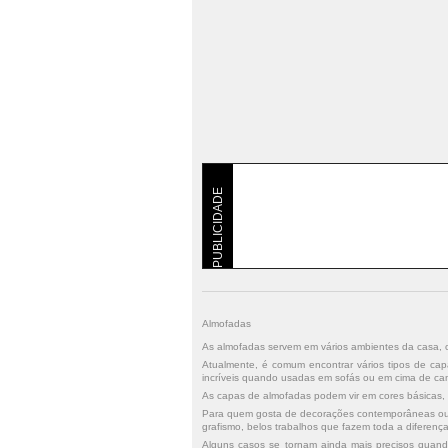
PUBLICIDADE
Almofadas
As almofadas servem em vários ambientes da casa, 
Atualmente, é comum encontrar vários tipos de cap
incríveis quando usadas em sofás ou em cima de ca
As capas de almofadas podem vir em cores básicas,
Para quem gosta de decorações contemporâneas ou vi
grafismo, belos trabalhos que fazem toda a diferen
Alguns casos se tornam ainda mais precisos quand