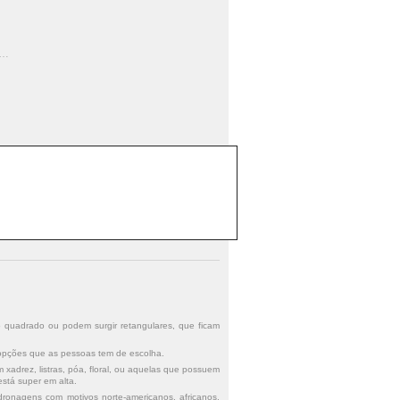
 Capas Para Almofadas Wevans Branco
o quadrado ou podem surgir retangulares, que ficam
 opções que as pessoas tem de escolha.
adrez, listras, póa, floral, ou aquelas que possuem
stá super em alta.
ronagens com motivos norte-americanos, africanos,