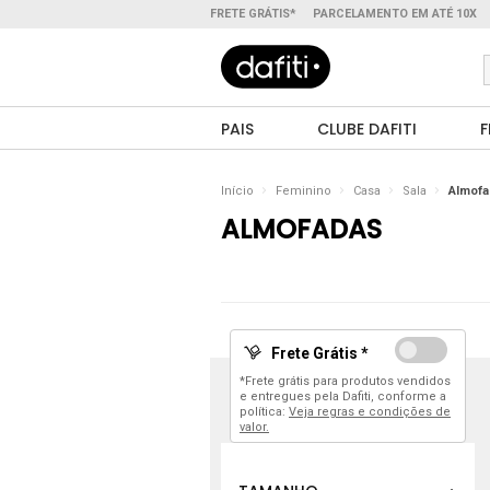
FRETE GRÁTIS*
PARCELAMENTO EM ATÉ 10X
PAIS
CLUBE DAFITI
F
Início
Feminino
Casa
Sala
Almofa
ALMOFADAS
Frete Grátis *
*Frete grátis para produtos vendidos
e entregues pela Dafiti, conforme a
política:
Veja regras e condições de
valor.