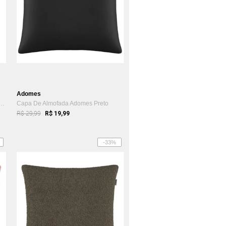
Adomes
o De Almofada Antialérgica Alte...
Capa De Almofada Adomes Preto
R$ 29,99
R$ 19,99
-33%