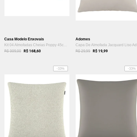
Casa Modelo Enxovais
Adomes
Kit 04 Almofadas Cheias Poppy 45cm x 45cm - Branco
Ca
R$ 309,00
R$ 29,99
R$ 168,60
R$ 19,99
-33%
-33%