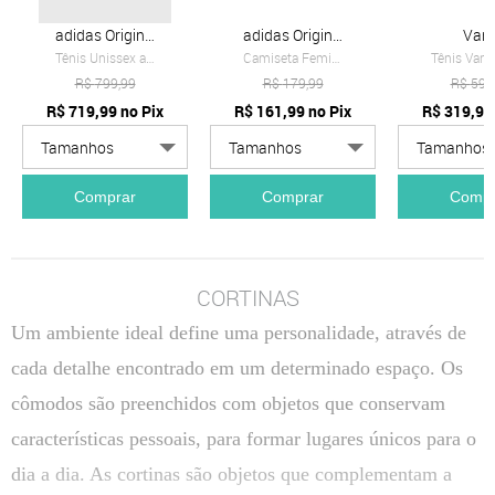
adidas Originals
adidas Originals
Van
Tênis Unissex adidas Originals Samba OG Branco
Camiseta Feminina adidas Originals Adicolor Amarela
R$
799,99
R$
179,99
R$
599
R$
719,99
no Pix
R$
161,99
no Pix
R$
319,99
Comprar
Comprar
Compr
CORTINAS
Um ambiente ideal define uma personalidade, através de
cada detalhe encontrado em um determinado espaço. Os
cômodos são preenchidos com objetos que conservam
características pessoais, para formar lugares únicos para o
dia a dia. As cortinas são objetos que complementam a