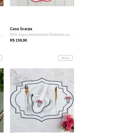
Casa Scarpa
t 6 Jogos Americanos Retangular com Gu...
Kit 6 Jogos Americanos Redondo com Guard...
R$ 159,90
Novo