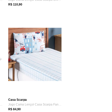
R$ 110,90
Casa Scarpa
de Lençol Solteiro Premium Soft 600...
Jogo Cama Lençol Casa Scarpa Fantasy Sol...
R$ 84,90