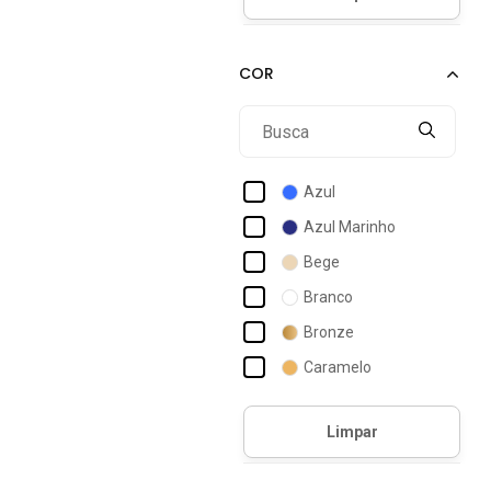
Acostamento Masculino
Act Feminino
Actvitta
Ad Life Style
Addan
Azul
Adidas
Azul Marinho
Adidas Originals
Bege
Adidas Performance
Branco
Adidas Skateboarding
Bronze
Adidas Sportswear
Caramelo
Adidas Underwear
Cinza
Adomes
Dourado
Estampado