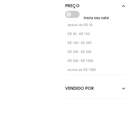
Laranja
Lilás
Marrom
abaixo de R$ 50
Multicolorido
R$ 50 - R$ 150
Pink
R$ 150 - R$ 250
Preto
R$ 250 - R$ 500
R$ 500 - R$ 1000
Rosa
acima de R$ 1000
Rosê
Roxo
Verde
Vermelho