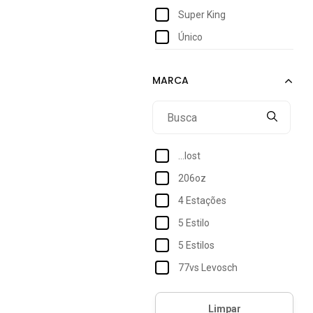
Super King
Único
...lost
206oz
4 Estações
5 Estilo
5 Estilos
77vs Levosch
Acostamento
Acostamento Essentials