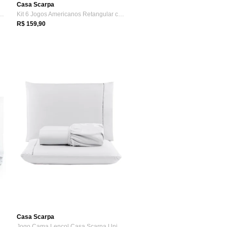
Casa Scarpa
mericanos Rendodo com Guard...
Kit 6 Jogos Americanos Retangular com Gu...
R$ 159,90
Casa Scarpa
Cama Lençol Casa Scarpa Paris Casal...
Jogo Cama Lençol Casa Scarpa Unique King...