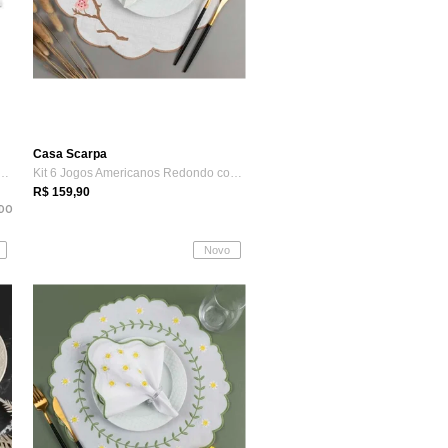
Casa Scarpa
ençol King Premium Soft 600 Fio...
Kit 6 Jogos Americanos Redondo com Guard...
R$ 159,90
DO
Novo