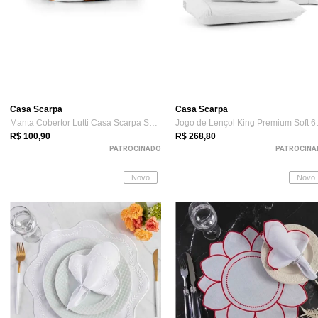
Casa Scarpa
Casa Scarpa
Manta Cobertor Lutti Casa Scarpa Solteir...
Jogo de L
R$ 100,90
R$ 268,80
PATROCINADO
PATROCINA
Novo
Novo