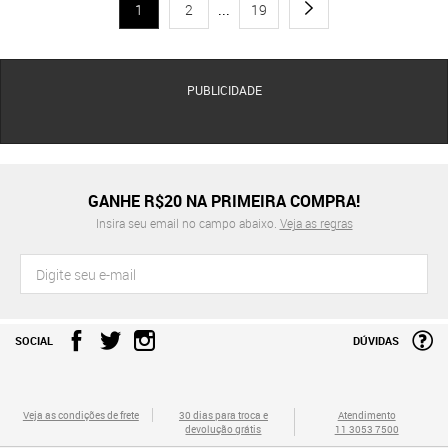
1
2
...
19
PUBLICIDADE
GANHE R$20 NA PRIMEIRA COMPRA!
Insira seu email no campo abaixo.
Veja as regras
SOCIAL
DÚVIDAS
Veja as condições de frete
30 dias para troca e
Atendimento
devolução grátis
11 3053 7500