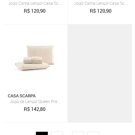
Jogo Cama Lençol Casa Scarpa Sonnet Queen Malha Lisa Algodão Ma
Jogo Cama Lençol Casa Scarpa S
R$
120,90
R$
120,90
CASA SCARPA
Jogo de Lençol Queen Premium Soft 600 Fios Micropercal Palha Po
R$
142,80