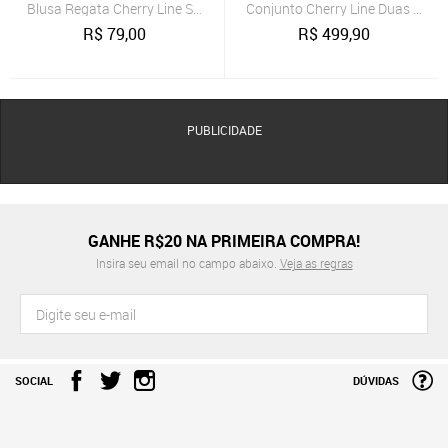
Blusa Regata Cherry Line Sem Mangas Gola Alta Tricot Trança Azul
Conjunto Cherry Line Duas Peças
R$
79,00
R$
499,90
PUBLICIDADE
GANHE R$20 NA PRIMEIRA COMPRA!
Insira seu email no campo abaixo.
Veja as regras
SOCIAL
DÚVIDAS