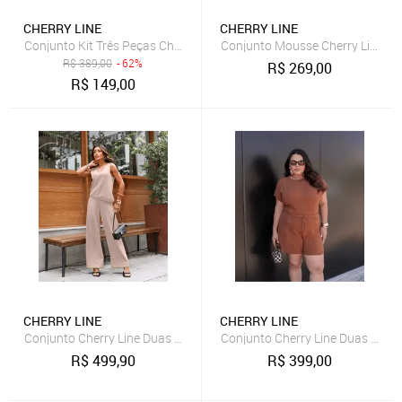
CHERRY LINE
CHERRY LINE
Conjunto Kit Três Peças Cherry Line Top Faixa Cropped Calça Vazad
Conjunto Mousse Cherry Line Bl
R$
389,00
- 62%
R$
269,00
R$
149,00
CHERRY LINE
CHERRY LINE
Conjunto Cherry Line Duas Peças Blusa Assimetrica Sem Manga Dec
Conjunto Cherry Line Duas Peça
R$
499,90
R$
399,00