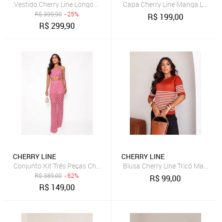
Vestido Cherry Line Longo Saída De Praia Feminino Fivela Recorte 
Capa Cherry Line Manga Longa 
R$
399,90
- 25%
R$
199,00
R$
299,90
CHERRY LINE
CHERRY LINE
Conjunto Kit Três Peças Cherry Line Top Faixa Cropped Calça Vazad
Blusa Cherry Line Tricô Manga 
R$
389,00
- 62%
R$
99,00
R$
149,00