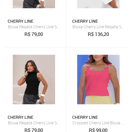
CHERRY LINE
CHERRY LINE
Blusa Regata Cherry Line Sem Mangas Gola Alta Tricot Trança Cinza
Blusa Cherry Line Regata Sem M
R$
79,00
R$
136,20
CHERRY LINE
CHERRY LINE
Blusa Regata Cherry Line Sem Mangas Gola Alta Tricot Trança Preto
Cropped Cherry Line Blusa Alça 
R$
79,00
R$
99,00