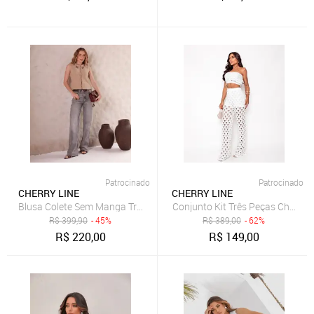
Patrocinado
Patrocinado
CHERRY LINE
CHERRY LINE
Blusa Colete Sem Manga Tricot Premium Bicolor Flor Malha Bege
Conjunto Kit Três Peças Cherry 
R$
399,90
- 45%
R$
389,00
- 62%
R$
220,00
R$
149,00