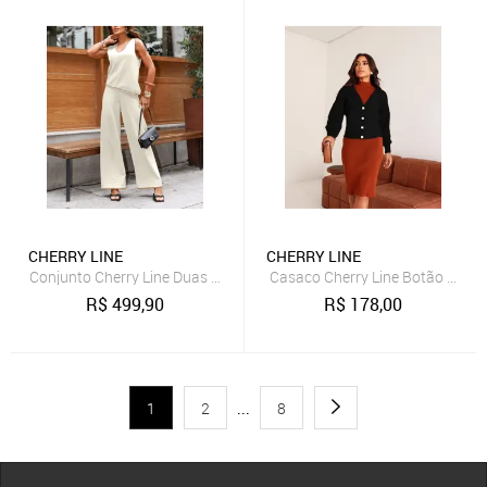
CHERRY LINE
CHERRY LINE
Conjunto Cherry Line Duas Peças Blusa Assimetrica Sem Manga Deco
Casaco Cherry Line Botão Manga
R$
499,90
R$
178,00
1
2
...
8