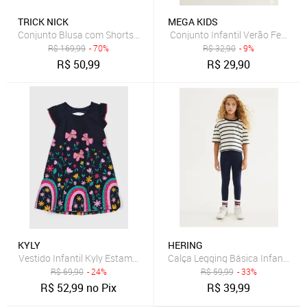
TRICK NICK
MEGA KIDS
Conjunto Blusa com Shorts Menina Trick Nick Azul
Conjunto Infantil Verão Feminin
R$
169,99
- 70%
R$
32,90
- 9%
R$
50,99
R$
29,90
KYLY
HERING
Vestido Infantil Kyly Estampado Borboletas Azul Marinho
Calça Legging Básica Infantil Me
R$
69,90
- 24%
R$
59,99
- 33%
R$
52,99
no Pix
R$
39,99