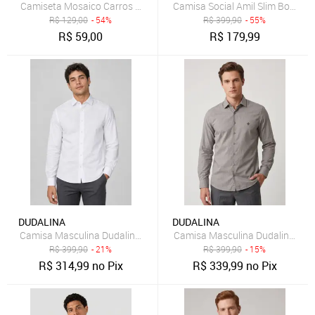
Camiseta Mosaico Carros Reserva Mini Branco
Camisa Social Amil Slim Bond Ma
R$
129,00
- 54%
R$
399,90
- 55%
R$
59,00
R$
179,99
DUDALINA
DUDALINA
Camisa Masculina Dudalina Clássica Branca
Camisa Masculina Dudalina Mila
R$
399,90
- 21%
R$
399,90
- 15%
R$
314,99
no Pix
R$
339,99
no Pix