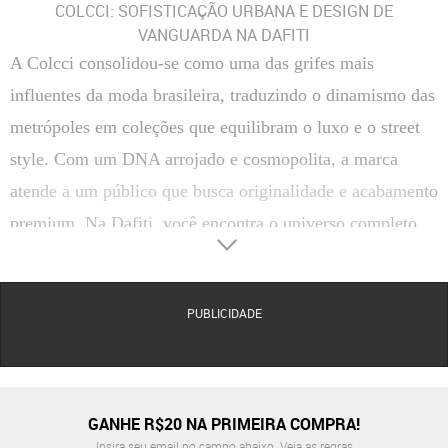
COLCCI: SOFISTICAÇÃO URBANA E DESIGN DE
VANGUARDA NA DAFITI
A Colcci consolidou-se como uma das grifes mais
influentes da moda brasileira, traduzindo o dinamismo das
metrópoles em coleções que equilibram o luxo e o street
style. Com um DNA arrojado e cosmopolita, a marca
atende a um público que busca originalidade e acabamento
premium. Na Dafiti, você encontra o universo completo
da Colcci, abrangendo desde o vestuário icônico até
acessórios e calçados que elevam qualquer produção ao
PUBLICIDADE
patamar da alta moda urbana.
Seja para compor um office look impecável ou para
momentos de lazer com atitude, a Colcci prioriza
matérias-primas de alta classificação e modelagens que
GANHE R$20 NA PRIMEIRA COMPRA!
respeitam a anatomia com elegância. A marca é mestre em
Insira seu email no campo abaixo.
Veja as regras