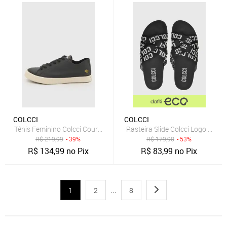
COLCCI
COLCCI
Tênis Feminino Colcci Couro Preto
Rasteira Slide Colcci Logo Preta
R$
219,99
- 39%
R$
179,90
- 53%
R$
134,99
no Pix
R$
83,99
no Pix
1
2
...
8