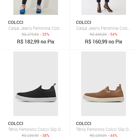
COLCCI
COLCCI
Calça Jeans Feminina Colcci Skinny Karen Azul-Marinho
Calça Jeans Feminina Colcci Re
R$
279,99
- 35%
R$
349,99
- 54%
R$
182,99
no Pix
R$
160,99
no Pix
COLCCI
COLCCI
Tênis Feminino Colcci Slip On Preto
Tênis Feminino Colcci Slip On M
R$
239,99
- 38%
R$
239,99
- 44%