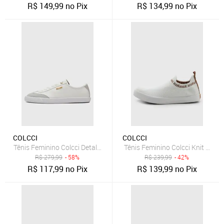
R$
149,99
no Pix
R$
134,99
no Pix
COLCCI
COLCCI
Tênis Feminino Colcci Detalhe Dourado Branco
Tênis Feminino Colcci Knit Azul 
R$
279,99
- 58%
R$
239,99
- 42%
R$
117,99
no Pix
R$
139,99
no Pix