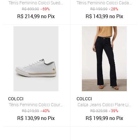
Tênis Feminino Colcci Suede Cinza
Tênis Feminino Colcci Cadarço 
R$
699,90
- 69%
R$
199,99
- 28%
R$
214,99
no Pix
R$
143,99
no Pix
COLCCI
COLCCI
Tênis Feminino Colcci Couro Branco
Calça Jeans Colcci Flare Lisa A
R$
219,99
- 40%
R$
329,98
- 39%
R$
130,99
no Pix
R$
199,99
no Pix