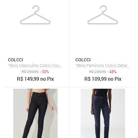
COLCCI
COLCCI
Tênis Masculino Colcci Couro Bege
Tênis Feminino Colcci Detalhe B
R$
299,90
- 50%
R$
209,99
- 48%
R$
149,99
no Pix
R$
109,99
no Pix