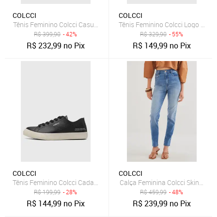
COLCCI
COLCCI
Tênis Feminino Colcci Casual Dourado
Tênis Feminino Colcci Logo Off-W
R$
399,90
- 42%
R$
329,90
- 55%
R$
232,99
no Pix
R$
149,99
no Pix
COLCCI
COLCCI
Tênis Feminino Colcci Cadarço Preto
Calça Feminina Colcci Skinny Ci
R$
199,99
- 28%
R$
459,99
- 48%
R$
144,99
no Pix
R$
239,99
no Pix