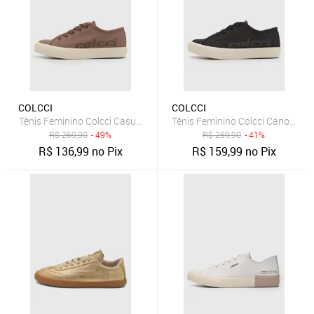
COLCCI
COLCCI
Tênis Feminino Colcci Casual Marrom
Tênis Feminino Colcci Cano Baix
R$
269,90
- 49%
R$
269,90
- 41%
R$
136,99
no Pix
R$
159,99
no Pix