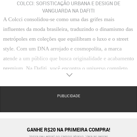
COLCCI: SOFISTICAÇÃO URBANA E DESIGN DE
VANGUARDA NA DAFITI
A Colcci consolidou-se como uma das grifes mais
influentes da moda brasileira, traduzindo o dinamismo das
metrópoles em coleções que equilibram o luxo e o street
style. Com um DNA arrojado e cosmopolita, a marca
atende a um público que busca originalidade e acabamento
premium. Na Dafiti, você encontra o universo completo
da Colcci, abrangendo desde o vestuário icônico até
acessórios e calçados que elevam qualquer produção ao
PUBLICIDADE
patamar da alta moda urbana.
Seja para compor um office look impecável ou para
momentos de lazer com atitude, a Colcci prioriza
matérias-primas de alta classificação e modelagens que
GANHE R$20 NA PRIMEIRA COMPRA!
respeitam a anatomia com elegância. A marca é mestre em
Insira seu email no campo abaixo.
Veja as regras