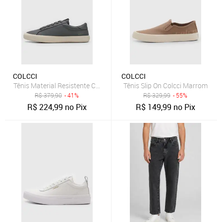
COLCCI
COLCCI
Tênis Material Resistente Colcci Logo Lateral Grafite
Tênis Slip On Colcci Marrom
R$
379,90
- 41%
R$
329,99
- 55%
R$
224,99
no Pix
R$
149,99
no Pix