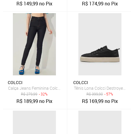
R$
149,99
no Pix
R$
174,99
no Pix
COLCCI
COLCCI
Calça Jeans Feminina Colcci Skinny Karen Azul-Marinho
Tênis Lona Colcci Destroyed Pre
R$
279,99
- 32%
R$
399,90
- 57%
R$
189,99
no Pix
R$
169,99
no Pix