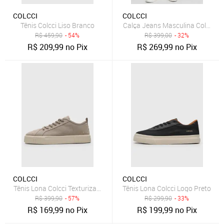
COLCCI
COLCCI
Tênis Colcci Liso Branco
Calça Jeans Masculina Colcci Re
R$
459,90
- 54%
R$
399,00
- 32%
R$
209,99
no Pix
R$
269,99
no Pix
COLCCI
COLCCI
Tênis Lona Colcci Texturizado Bege
Tênis Lona Colcci Logo Preto
R$
399,90
- 57%
R$
299,90
- 33%
R$
169,99
no Pix
R$
199,99
no Pix