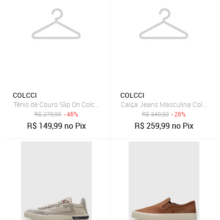
COLCCI
COLCCI
Tênis de Couro Slip On Colcci Conforto Preto
Calça Jeans Masculina Colcci Ci
R$
279,99
- 46%
R$
349,00
- 26%
R$
149,99
no Pix
R$
259,99
no Pix