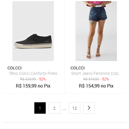
COLCCI
COLCCI
Tênis Colcci Conforto Preto
Short Jeans Feminino Colcci Cint
R$
329,99
- 52%
R$
319,99
- 52%
R$
159,99
no Pix
R$
154,99
no Pix
1
2
...
12