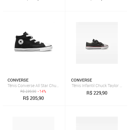
CONVERSE
CONVERSE
Tênis Converse All Star Chuck Taylor Madison Infantil Cano Médio P
Tênis Infantil Chuck Taylor All St
R$
239,90
- 14%
R$
229,90
R$
205,90