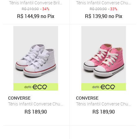
Tênis Infantil Converse Brilhante Fita Dupla Aderente Rosa
Tênis Infantil Converse Chuck Tay
R$
219,90
- 34%
R$
209,90
- 33%
R$
144,99
no Pix
R$
139,90
no Pix
CONVERSE
CONVERSE
Tênis Infantil Converse Chuck Taylor All Star Branco
Tênis Infantil Converse Chuck Tay
R$
189,90
R$
189,90