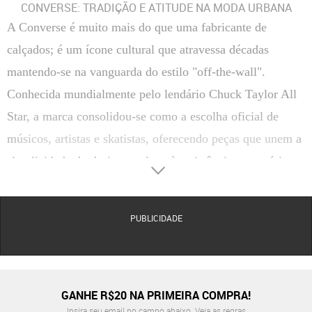
CONVERSE: TRADIÇÃO E ATITUDE NA MODA URBANA
A Converse é muito mais do que uma fabricante de
calçados; é um ícone cultural que atravessa décadas
mantendo-se na vanguarda do estilo "off-the-wall".
Conhecida mundialmente pelo lendário Chuck Taylor All
Star, a marca consolidou-se como a escolha oficial de
músicos, artistas e skatistas, oferecendo peças que unem a
simplicidade do design em lona à resistência necessária
para o dia a dia nas cidades.
Seja você um fã do cano alto clássico ou dos modernos
PUBLICIDADE
modelos de plataforma, a Converse oferece uma
versatilidade inigualável. O DNA da marca permite que
seus produtos transitem com facilidade entre produções
extremamente casuais, como jeans e camiseta, até looks
GANHE R$20 NA PRIMEIRA COMPRA!
Insira seu email no campo abaixo.
Veja as regras