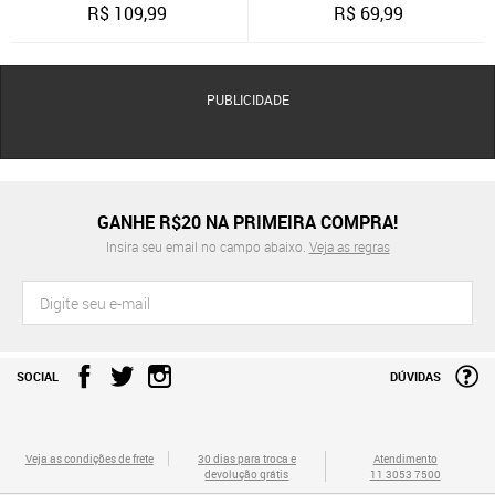
R$
109,99
R$
69,99
PUBLICIDADE
GANHE R$20 NA PRIMEIRA COMPRA!
Insira seu email no campo abaixo.
Veja as regras
SOCIAL
DÚVIDAS
Veja as condições de frete
30 dias para troca e
Atendimento
devolução grátis
11 3053 7500