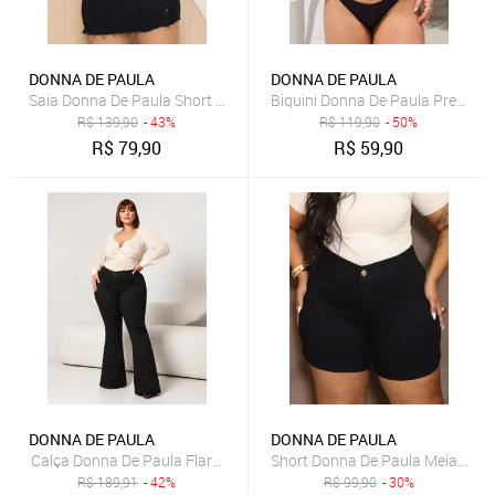
DONNA DE PAULA
DONNA DE PAULA
Saia Donna De Paula Short Saia Preto Feminino Plus Size Cintura A
Biquini Donna De Paula Preto To
R$
139,90
- 43%
R$
119,90
- 50%
R$
79,90
R$
59,90
DONNA DE PAULA
DONNA DE PAULA
Calça Donna De Paula Flare Preta Boca De Sino Plus Size Cintura 
Short Donna De Paula Meia Coxa 
R$
189,91
- 42%
R$
99,90
- 30%