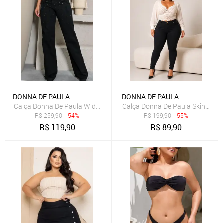
DONNA DE PAULA
DONNA DE PAULA
Calça Donna De Paula Wide Leg Preta Com Brilhos E Strass Cintura 
Calça Donna De Paula Skinny Pre
R$
259,90
- 54%
R$
199,90
- 55%
R$
119,90
R$
89,90