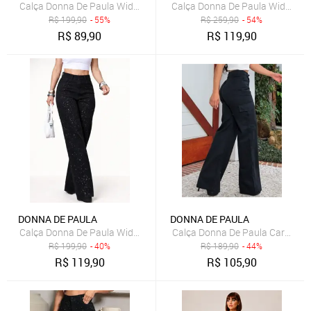
Calça Donna De Paula Wide Leg Preta Feminina Pantalona Cintura A
Calça Donna De Paula Wide Leg 
R$
199,90
- 55%
R$
259,90
- 54%
R$
89,90
R$
119,90
DONNA DE PAULA
DONNA DE PAULA
Calça Donna De Paula Wide Leg Preta Com Brilhos E Strass Cintura 
Calça Donna De Paula Cargo Pret
R$
199,90
- 40%
R$
189,90
- 44%
R$
119,90
R$
105,90