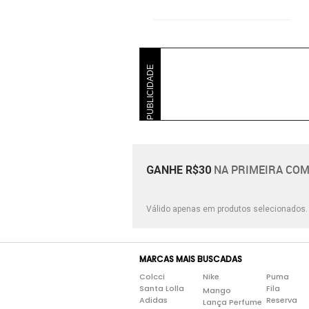
PUBLICIDADE
NA PRIMEIRA COM
GANHE R$30
Válido apenas em produtos selecionados
MARCAS MAIS BUSCADAS
Colcci
Nike
Puma
Santa Lolla
Fila
Mango
Adidas
Reserva
Lança Perfume