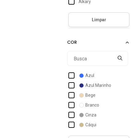
Alkary
Alleppo Jeans
Amo Calçados
Anna Andrade
Arauto Jeans
Armyz
Asics
Auston
Azul
Baw
Azul Marinho
Bia Ramos
Bege
Black Jeans
Branco
Bloom
Cinza
Bobstore
Cáqui
Boss
Jeans