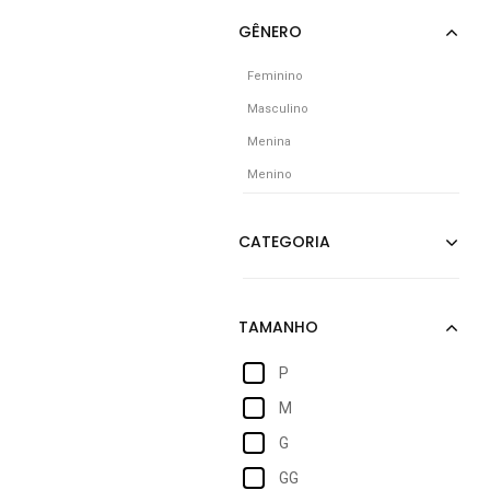
Feminino
Masculino
Menina
Menino
P
M
G
GG