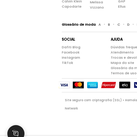
Calvin Klein
GAP
Melissa
Capodarte
Ellus
Vizzano
•
•
•
•
Glossário de moda
A
B
C
D
SOCIAL
AJUDA
Dafiti Blog
Dúvidas frequ
Facebook
Atendimento
Instagram
Trocas e devo
TikTok
Mapa do site
Glossário da 
Termos de uso
Site seguro com criptografia (SSL) • Homo
Network