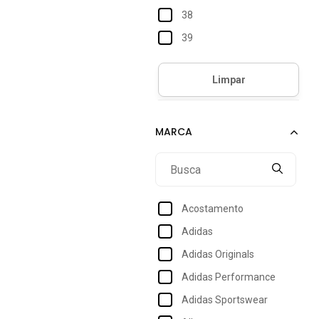
38
39
40
41
42
43
XGG
Único
Acostamento
Adidas
Adidas Originals
Adidas Performance
Adidas Sportswear