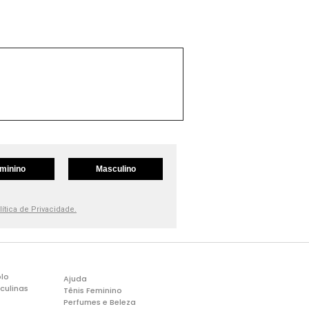
minino
Masculino
lítica de Privacidade.
lo
Ajuda
culinas
Tênis Feminino
Perfumes e Beleza