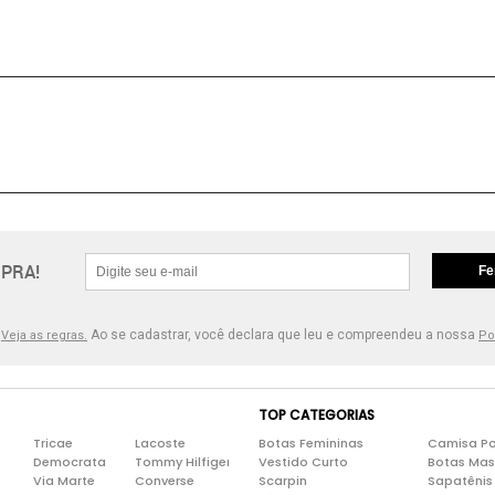
PRA!
Fe
.
Ao se cadastrar, você declara que leu e compreendeu a nossa
Veja as regras.
Po
TOP CATEGORIAS
Tricae
Lacoste
Botas Femininas
Camisa Po
Democrata
Tommy Hilfiger
Vestido Curto
Botas Mas
Via Marte
Converse
Scarpin
Sapatênis