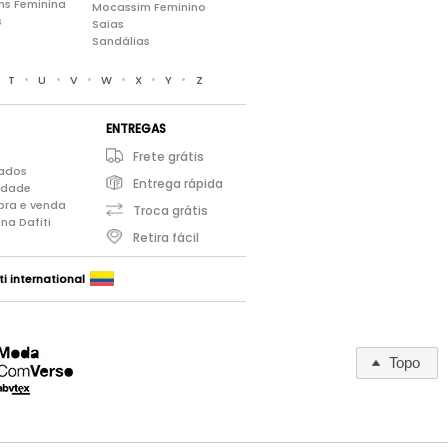
ns Feminina
Mocassim Feminino
s
Saias
Sandálias
•
•
•
•
•
•
•
T
U
V
W
X
Y
Z
ENTREGAS
Frete grátis
iados
Entrega rápida
cidade
pra e venda
Troca grátis
na Dafiti
Retira fácil
ti international
Topo