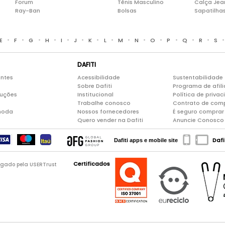
Forum
Tênis Masculino
Calça Jea
Ray-Ban
Bolsas
Sapatilha
•
•
•
•
•
•
•
•
•
•
•
•
•
•
E
F
G
H
I
J
K
L
M
N
O
P
Q
R
S
DAFITI
entes
Acessibilidade
Sustentabilidade
Sobre Dafiti
Programa de afil
luções
Institucional
Política de priva
Trabalhe conosco
Contrato de com
moda
Nossos fornecedores
É seguro comprar 
Quero vender na Dafiti
Anuncie Conosco
Dafi
Dafiti apps e mobile site
Certificados
logado pela USERTrust