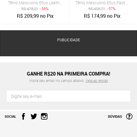
Tênis Masculino Ellus Leather Top Rosa
Tênis Masculino Ellus Fast Easy
R$
478,21
- 56%
R$
405,71
- 57%
R$
209,99
no Pix
R$
174,99
no Pix
PUBLICIDADE
GANHE R$20 NA PRIMEIRA COMPRA!
Insira seu email no campo abaixo.
Veja as regras
SOCIAL
DÚVIDAS