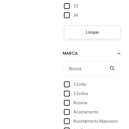
33
34
35
36
37
38
39
40
41
5 Estilo
42
5 Estilos
43
Accona
44
Acostamento
45
Acostamento Masculino
46