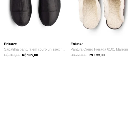
Enluaze
Enluaze
Sapatilha pantufa em couro unissex forra...
Pantufa Couro Forrada 6101 Marro
R$ 262,11
R$ 220,00
R$ 239,00
R$ 199,00