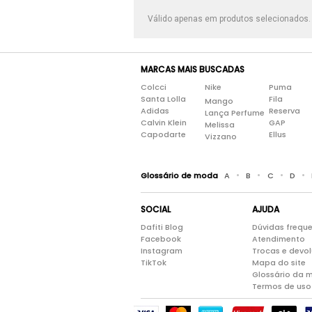
Válido apenas em produtos selecionados
MARCAS MAIS BUSCADAS
Colcci
Nike
Puma
Santa Lolla
Fila
Mango
Adidas
Reserva
Lança Perfume
Calvin Klein
GAP
Melissa
Capodarte
Ellus
Vizzano
•
•
•
•
Glossário de moda
A
B
C
D
SOCIAL
AJUDA
Dafiti Blog
Dúvidas frequ
Facebook
Atendimento
Instagram
Trocas e devo
TikTok
Mapa do site
Glossário da 
Termos de uso