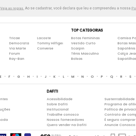
.
Ao se cadastrar, você declara que leu e compreendeu a nossa
Veja as regras.
Po
TOP CATEGORIAS
Tricae
Lacoste
Botas Femininas
Camisa Po
Democrata
Tommy Hilfiger
Vestido Curto
Botas Mas
Via Marte
Converse
Scarpin
Sapatênis
Forum
Tênis Masculino
Calça Jea
Ray-Ban
Bolsas
Sapatilha
•
•
•
•
•
•
•
•
•
•
•
•
•
•
E
F
G
H
I
J
K
L
M
N
O
P
Q
R
S
DAFITI
entes
Acessibilidade
Sustentabilidade
Sobre Dafiti
Programa de afil
luções
Institucional
Política de priva
Trabalhe conosco
Contrato de com
moda
Nossos fornecedores
É seguro comprar 
Quero vender na Dafiti
Anuncie Conosco