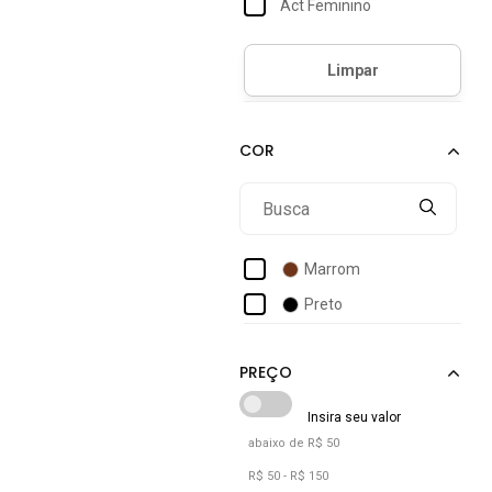
Act Feminino
G1
Activitta
Único
Actvitta
Ad Life Style
Adidas
Adidas Originals
Adidas Performance
Adidas Sportswear
Marrom
Aeropostale
Preto
Aleatory
Alkary
Alleppo Jeans
Alpha Street Wear
abaixo de R$ 50
Amarena Shoes
R$ 50 - R$ 150