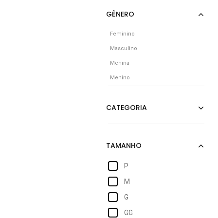
Feminino
Masculino
Menina
Menino
P
M
G
GG