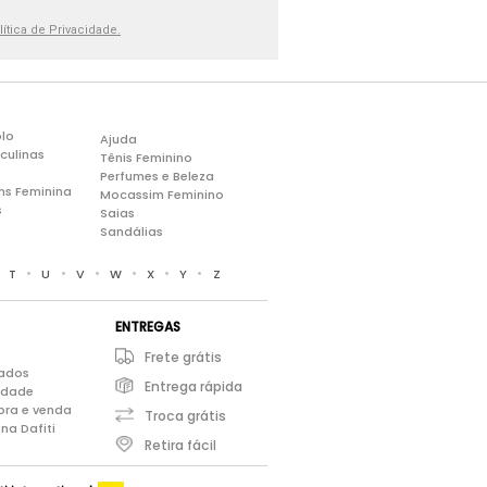
lítica de Privacidade.
lo
Ajuda
culinas
Tênis Feminino
Perfumes e Beleza
ns Feminina
Mocassim Feminino
s
Saias
Sandálias
•
•
•
•
•
•
•
T
U
V
W
X
Y
Z
ENTREGAS
Frete grátis
iados
Entrega rápida
cidade
pra e venda
Troca grátis
na Dafiti
Retira fácil