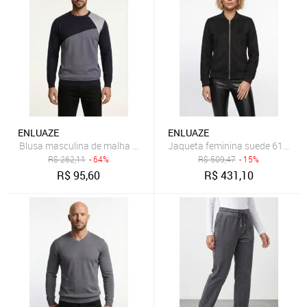
ENLUAZE
ENLUAZE
Blusa masculina de malha 50008 - Preto
Jaqueta feminina suede 61465 -
R$
262,11
- 64%
R$
509,47
- 15%
R$
95,60
R$
431,10