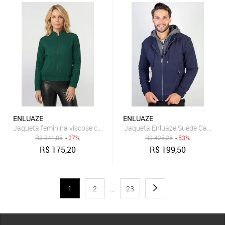
ENLUAZE
ENLUAZE
Jaqueta feminina viscose com bolso 61172 - Verde
Jaqueta Enluaze Suede Capuz e 
R$
241,05
- 27%
R$
425,26
- 53%
R$
175,20
R$
199,50
1
2
...
23