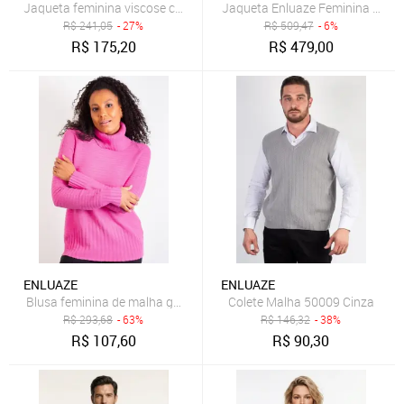
Jaqueta feminina viscose com bolso 61172 - Cru
Jaqueta Enluaze Feminina Suede
R$
241,05
- 27%
R$
509,47
- 6%
R$
175,20
R$
479,00
ENLUAZE
ENLUAZE
Blusa feminina de malha gola alta 80953 - Pink
Colete Malha 50009 Cinza
R$
293,68
- 63%
R$
146,32
- 38%
R$
107,60
R$
90,30