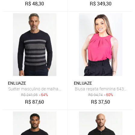
R$
48,30
R$
349,30
ENLUAZE
ENLUAZE
Suéter masculino de malha com listras 50004 - Preto
Blusa regata feminina 64390 - P
R$
241,05
- 64%
R$
94,74
- 60%
R$
87,60
R$
37,50