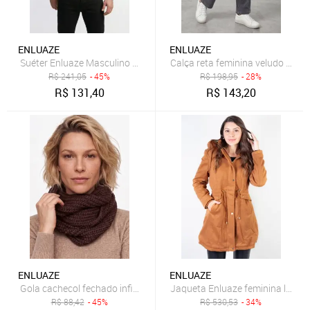
ENLUAZE
ENLUAZE
Suéter Enluaze Masculino Gola V De Malha 50001 - Chumbo
Calça reta feminina veludo 615
R$
241,05
- 45%
R$
198,95
- 28%
R$
131,40
R$
143,20
ENLUAZE
ENLUAZE
Gola cachecol fechado infinito feminino de tricô 60017 - Marrom
Jaqueta Enluaze feminina lã bat
R$
88,42
- 45%
R$
530,53
- 34%