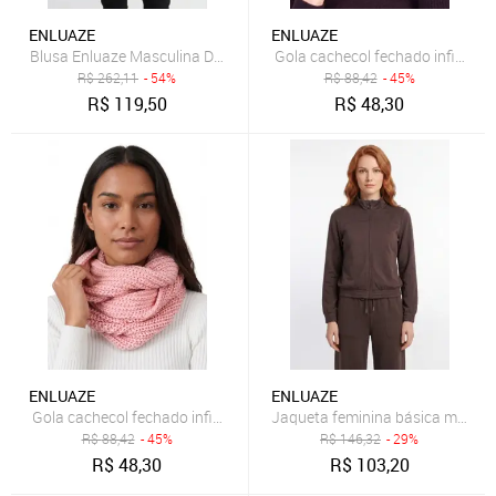
ENLUAZE
ENLUAZE
Blusa Enluaze Masculina De Malha Lisa 50002 - Caramelo
Gola cachecol fechado infinito f
R$
262,11
- 54%
R$
88,42
- 45%
R$
119,50
R$
48,30
ENLUAZE
ENLUAZE
Gola cachecol fechado infinito feminino de tricô 60017 - Rosa
Jaqueta feminina básica moleto
R$
88,42
- 45%
R$
146,32
- 29%
R$
48,30
R$
103,20