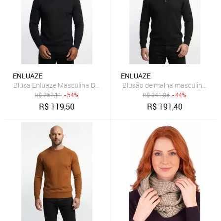
ENLUAZE
ENLUAZE
Blusa Enluaze Masculina De Malha Lisa 50002 - Preto
Blusão de malha masculino 5000
R$
262,11
- 54%
R$
341,05
- 44%
R$
119,50
R$
191,40