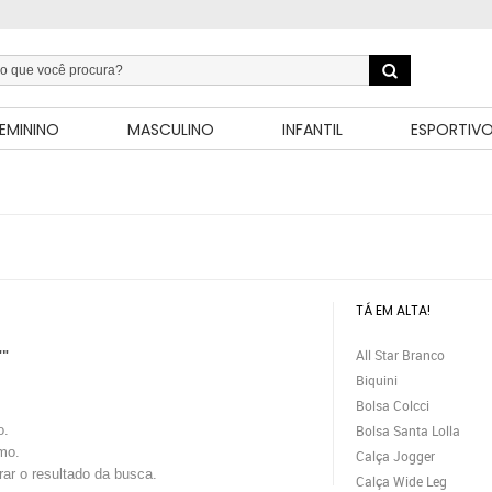
EMININO
MASCULINO
INFANTIL
ESPORTIV
TÁ EM ALTA!
All Star Branco
""
Biquini
Bolsa Colcci
o.
Bolsa Santa Lolla
mo.
Calça Jogger
trar o resultado da busca.
Calça Wide Leg