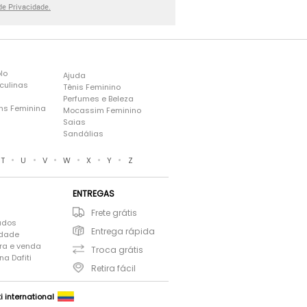
 de Privacidade.
lo
Ajuda
culinas
Tênis Feminino
Perfumes e Beleza
ns Feminina
Mocassim Feminino
s
Saias
Sandálias
•
•
•
•
•
•
T
U
V
W
X
Y
Z
ENTREGAS
Frete grátis
ados
Entrega rápida
idade
ra e venda
Troca grátis
a Dafiti
Retira fácil
ti international