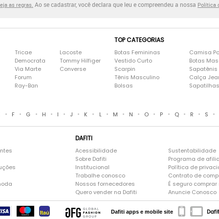
Ao se cadastrar, você declara que leu e compreendeu a nossa
eja as regras.
Política
TOP CATEGORIAS
Tricae
Lacoste
Botas Femininas
Camisa Po
Democrata
Tommy Hilfiger
Vestido Curto
Botas Mas
Via Marte
Converse
Scarpin
Sapatênis
Forum
Tênis Masculino
Calça Jea
Ray-Ban
Bolsas
Sapatilha
•
•
•
•
•
•
•
•
•
•
•
•
•
•
•
E
F
G
H
I
J
K
L
M
N
O
P
Q
R
S
DAFITI
entes
Acessibilidade
Sustentabilidade
Sobre Dafiti
Programa de afili
luções
Institucional
Política de privac
Trabalhe conosco
Contrato de comp
moda
Nossos fornecedores
É seguro comprar n
Quero vender na Dafiti
Anuncie Conosco
Dafi
Dafiti apps e mobile site