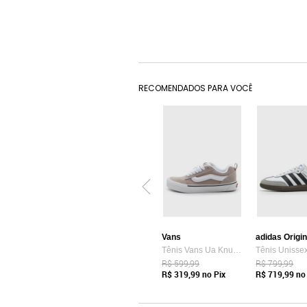
RECOMENDADOS PARA VOCÊ
Vans
adidas Origi
Tênis Vans Ua Knu Skool Bege
R$ 599,99
R$ 799,99
R$ 319,99
no Pix
R$ 719,99
no 