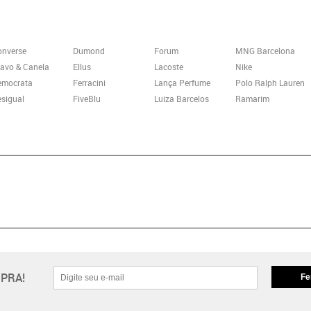
onverse
Dumond
Forum
MNG Barcelona
avo & Canela
Ellus
Lacoste
Nike
emocrata
Ferracini
Lança Perfume
Polo Ralph Lauren
sigual
FiveBlu
Luiza Barcelos
Ramarim
PRA!
Fe