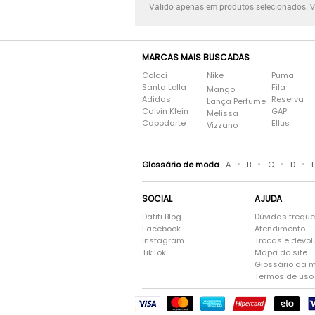
Válido apenas em produtos selecionados.
V
MARCAS MAIS BUSCADAS
Colcci
Nike
Puma
Santa Lolla
Fila
Mango
Adidas
Reserva
Lança Perfume
Calvin Klein
GAP
Melissa
Capodarte
Ellus
Vizzano
•
•
•
•
Glossário de moda
A
B
C
D
SOCIAL
AJUDA
Dafiti Blog
Dúvidas frequ
Facebook
Atendimento
Instagram
Trocas e devo
TikTok
Mapa do site
Glossário da 
Termos de uso