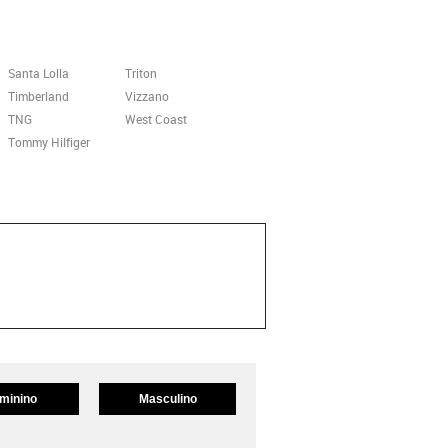
Santa Lolla
Triton
Timberland
Vizzano
TNG
West Coast
Tommy Hilfiger
minino
Masculino