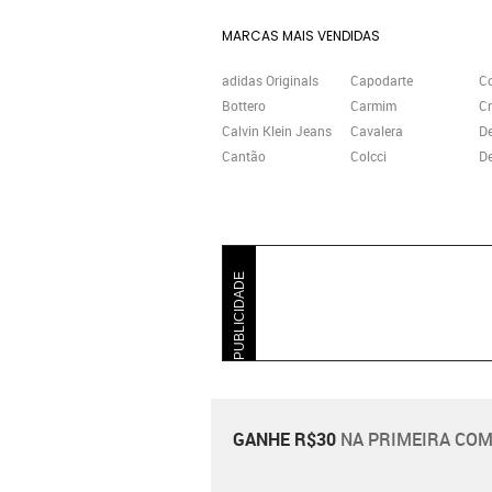
MARCAS MAIS VENDIDAS
adidas Originals
Capodarte
C
Bottero
Carmim
Cr
Calvin Klein Jeans
Cavalera
D
Cantão
Colcci
De
PUBLICIDADE
GANHE R$30
NA PRIMEIRA COM