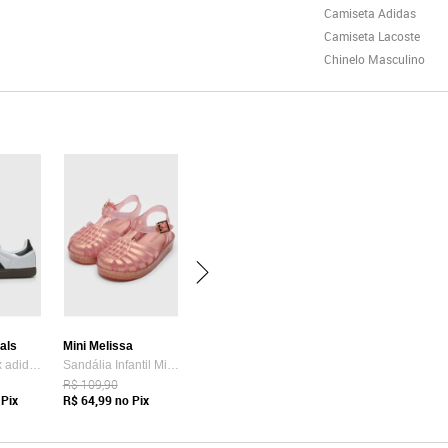
Camiseta Adidas
Camiseta Lacoste
Chinelo Masculino
nals
Mini Melissa
Tênis Unissex adidas Originals Samba OG Branco
Sandália Infantil Mini Melissa Possession Shiny B Rosê
R$ 109,90
Pix
R$ 64,99
no Pix