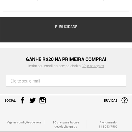
PUBLICIDADE
GANHE R$20 NA PRIMEIRA COMPRA!
Insira seu email no campo abaixo.
Veja as regras
SOCIAL
DÚVIDAS
Veja as condições de frete
30 dias para troca e
Atendimento
devolução grátis
11 3053 7500