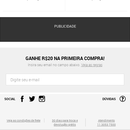
PUBLICIDADE
GANHE R$20 NA PRIMEIRA COMPRA!
Insira seu email no campo abaixo.
Veja as regras
SOCIAL
DÚVIDAS
Veja as condições de frete
30 dias para troca e
Atendimento
devolução grátis
11 3053 7500