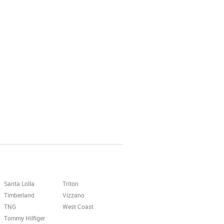
Santa Lolla
Triton
Timberland
Vizzano
TNG
West Coast
Tommy Hilfiger