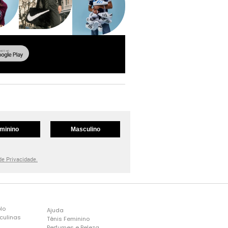
minino
Masculino
 de Privacidade.
lo
Ajuda
culinas
Tênis Feminino
Perfumes e Beleza