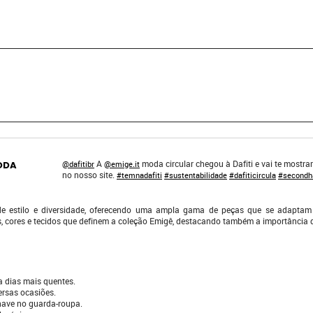
A
moda circular chegou à Dafiti e vai te mostra
ODA
@dafitibr
@emige.it
no nosso site.
#temnadafiti
#sustentabilidade
#dafiticircula
#secondh
 estilo e diversidade, oferecendo uma ampla gama de peças que se adaptam a 
, cores e tecidos que definem a coleção Emigê, destacando também a importância d
a dias mais quentes.
ersas ocasiões.
chave no guarda-roupa.