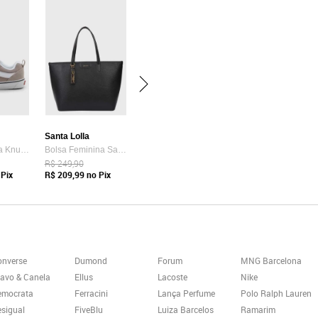
Santa Lolla
Tênis Vans Ua Knu Skool Bege
Bolsa Feminina Santa Lolla Tote Preta
R$ 249,90
Pix
R$ 209,99
no Pix
onverse
Dumond
Forum
MNG Barcelona
avo & Canela
Ellus
Lacoste
Nike
emocrata
Ferracini
Lança Perfume
Polo Ralph Lauren
sigual
FiveBlu
Luiza Barcelos
Ramarim