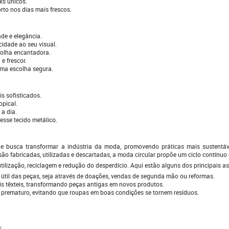
ks únicos.
orto nos dias mais frescos.
de e elegância.
cidade ao seu visual.
colha encantadora.
e frescor.
uma escolha segura.
s sofisticados.
opical.
 a dia.
 esse tecido metálico.
e busca transformar a indústria da moda, promovendo práticas mais sustentáv
são fabricadas, utilizadas e descartadas, a moda circular propõe um ciclo contínuo
tilização, reciclagem e redução do desperdício. Aqui estão alguns dos principais a
 útil das peças, seja através de doações, vendas de segunda mão ou reformas.
is têxteis, transformando peças antigas em novos produtos.
 prematuro, evitando que roupas em boas condições se tornem resíduos.
;