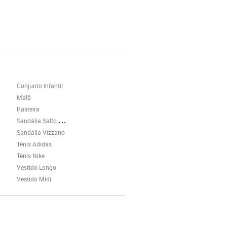
Conjunto Infantil
Maiô
Rasteira
Sandália Salto Grosso
Sandália Vizzano
Tênis Adidas
Tênis Nike
Vestido Longo
Vestido Midi