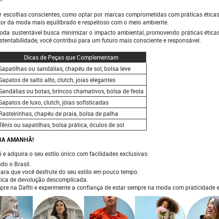
zer escolhas conscientes, como optar por marcas comprometidas com práticas éticas
tor da moda mais equilibrado e respeitoso com o meio ambiente.
da sustentável busca minimizar o impacto ambiental, promovendo práticas éticas
entabilidade, você contribui para um futuro mais consciente e responsável.
Dicas de Peças que Complementam
Sapatilhas ou sandálias, chapéu de sol, bolsa leve
Sapatos de salto alto, clutch, joias elegantes
Sandálias ou botas, brincos chamativos, bolsa de festa
Sapatos de luxo, clutch, jóias sofisticadas
Rasteirinhas, chapéu de praia, bolsa de palha
Tênis ou sapatilhas, bolsa prática, óculos de sol
EBA AMANHÃ!
 e adquira o seu estilo único com facilidades exclusivas:
do o Brasil.
ara que você desfrute do seu estilo em pouco tempo.
tica de devolução descomplicada.
 na Dafiti e experimente a confiança de estar sempre na moda com praticidade e 