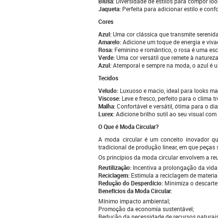
Blusa:
Diversidade de estilos para compor loo
Jaqueta:
Perfeita para adicionar estilo e conf
Cores
Azul:
Uma cor clássica que transmite serenida
Amarelo:
Adicione um toque de energia e viva
Rosa:
Feminino e romântico, o rosa é uma es
Verde:
Uma cor versátil que remete à natureza 
Azul:
Atemporal e sempre na moda, o azul é 
Tecidos
Veludo:
Luxuoso e macio, ideal para looks mai
Viscose:
Leve e fresco, perfeito para o clima tr
Malha:
Confortável e versátil, ótima para o dia
Lurex:
Adicione brilho sutil ao seu visual com
O Que é Moda Circular?
A moda circular é um conceito inovador qu
tradicional de produção linear, em que peças 
Os princípios da moda circular envolvem a reu
Reutilização:
Incentiva a prolongação da vida
Reciclagem:
Estimula a reciclagem de materia
Redução do Desperdício:
Minimiza o descarte
Benefícios da Moda Circular:
Mínimo impacto ambiental;
Promoção da economia sustentável;
Redução da necessidade de recursos naturais