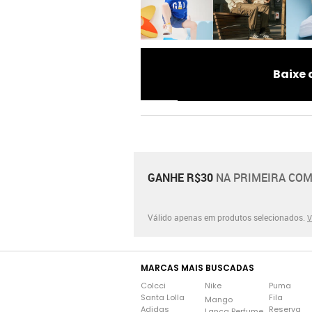
Baixe 
GANHE R$30
NA PRIMEIRA COM
Válido apenas em produtos selecionados.
V
MARCAS MAIS BUSCADAS
Colcci
Nike
Puma
Santa Lolla
Fila
Mango
Adidas
Reserva
Lança Perfume