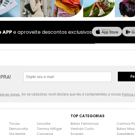
o APP
e aproveite descontos exclusivos
PRA!
Fe
Ao se cadastrar, você declara que leu e compreendeu a nossa
eja as regras.
Política
TOP CATEGORIAS
Tricae
Lacoste
Botas Femininas
Camisa Po
Democrata
Tommy Hilfiger
Vestido Curto
Botas Mas
Via Marte
Converse
Scarpin
Sapatênis