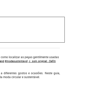
r como localizar as peças gentilmente usadas
and
#modasustentavel
♬ som original - Dafiti
diferentes gostos e ocasiões. Neste guia,
a moda circular e sustentável.