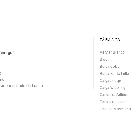
TÁ EM ALTA!
All Star Branco
"emige"
Biquini
Bolsa Colcci
o.
Bolsa Santa Lolla
mo.
Calça Jogger
trar o resultado da busca.
Calça Wide Leg
Camiseta Adidas
Camiseta Lacoste
Chinelo Masculino