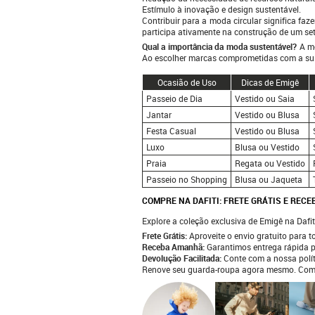
Estímulo à inovação e design sustentável.
Contribuir para a moda circular significa fa
participa ativamente na construção de um se
Qual a importância da moda sustentável?
A mo
Ao escolher marcas comprometidas com a sust
Ocasião de Uso
Dicas de Emigê
Passeio de Dia
Vestido ou Saia
Jantar
Vestido ou Blusa
Festa Casual
Vestido ou Blusa
Luxo
Blusa ou Vestido
Praia
Regata ou Vestido
Passeio no Shopping
Blusa ou Jaqueta
COMPRE NA DAFITI: FRETE GRÁTIS E REC
Explore a coleção exclusiva de Emigê na Dafiti
Frete Grátis:
Aproveite o envio gratuito para to
Receba Amanhã:
Garantimos entrega rápida p
Devolução Facilitada:
Conte com a nossa polí
Renove seu guarda-roupa agora mesmo. Compre