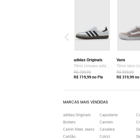
adidas Originals
Vans
Tênis Unissex adidas Originals Samba OG Branco
R$ 799,99
R$ 599,99
R$ 719,99
no Pix
R$ 319,99
no 
MARCAS MAIS VENDIDAS
adidas Originals
Capodarte
C
Bottero
Carmim
Cr
Calvin Klein Jeans
Cavalera
D
Cantão
Colcci
De