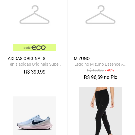
ADIDAS ORIGINALS
MIZUNO
Tênis adidas Originals Superstar Slip On Preto
Legging Mizuno Essence Azul-M
R$
159,99
- 40%
R$
399,99
R$
96,69
no Pix