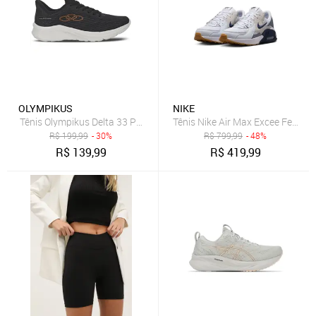
OLYMPIKUS
NIKE
Tênis Olympikus Delta 33 Preto
Tênis Nike Air Max Excee Femini
R$
199,99
- 30%
R$
799,99
- 48%
R$
139,99
R$
419,99