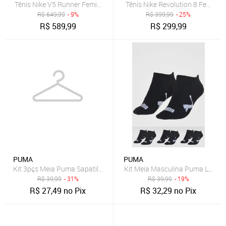
Tênis Nike V5 Runner Feminino
Tênis Nike Revolution 8 Feminin
R$
649,99
- 9%
R$
399,99
- 25%
R$
589,99
R$
299,99
PUMA
PUMA
Kit 3pçs Meia Puma Sapatilha Esportiva Preta
Kit Meia Masculina Puma Logo C
R$
39,99
- 31%
R$
39,99
- 19%
R$
27,49
no Pix
R$
32,29
no Pix