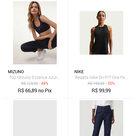
MIZUNO
NIKE
Top Mizuno Essence Azul-Marinho
Regata Nike Dri-FIT One Feminin
R$
129,99
- 49%
R$
199,99
- 50%
R$
66,89
no Pix
R$
99,99