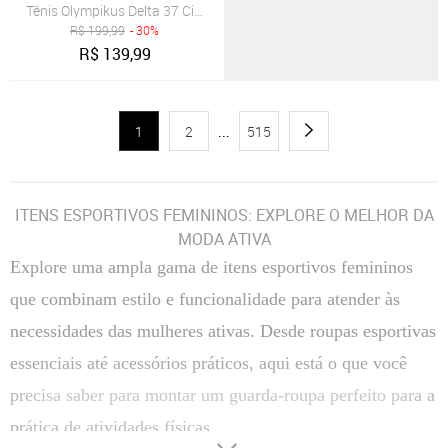
Tênis Olympikus Delta 37 Cinza
R$
199,99
- 30%
R$
139,99
1
2
...
515
ITENS ESPORTIVOS FEMININOS: EXPLORE O MELHOR DA
MODA ATIVA
Explore uma ampla gama de itens esportivos femininos
que combinam estilo e funcionalidade para atender às
necessidades das mulheres ativas. Desde roupas esportivas
essenciais até acessórios práticos, aqui está o que você
precisa saber para montar um guarda-roupa perfeito para a
prática de atividades físicas.