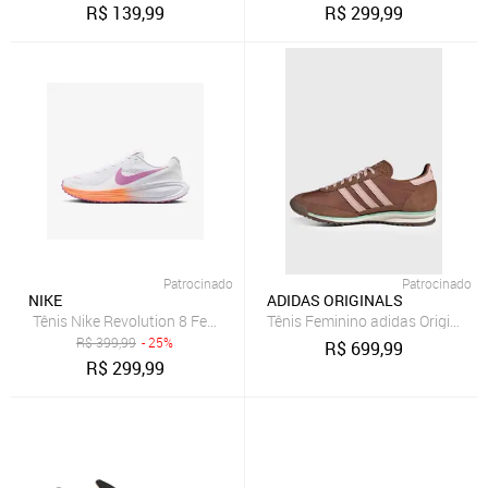
R$
139,99
R$
299,99
Patrocinado
Patrocinado
NIKE
ADIDAS ORIGINALS
Tênis Nike Revolution 8 Feminino
Tênis Feminino adidas Originals
R$
399,99
- 25%
R$
699,99
R$
299,99