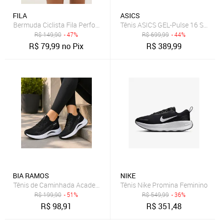
FILA
ASICS
Bermuda Ciclista Fila Performance Preta
Tênis ASICS GEL-Pulse 16 Se - F
R$
149,90
- 47%
R$
699,99
- 44%
R$
79,99
no Pix
R$
389,99
BIA RAMOS
NIKE
Tênis de Caminhada Academia Treino Casual Dia Dia Unissex Confor
Tênis Nike Promina Feminino
R$
199,90
- 51%
R$
549,99
- 36%
R$
98,91
R$
351,48