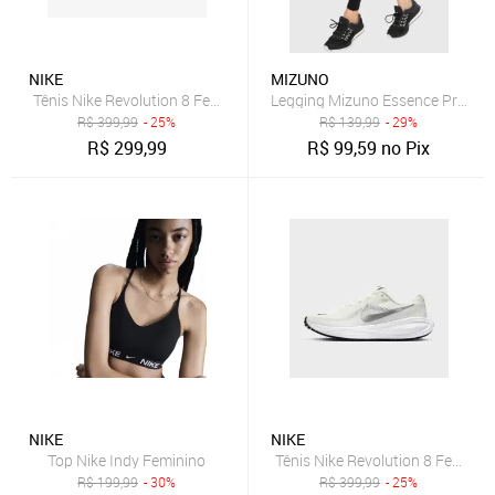
NIKE
MIZUNO
Tênis Nike Revolution 8 Feminino
Legging Mizuno Essence Preta
R$
399,99
- 25%
R$
139,99
- 29%
R$
299,99
R$
99,59
no Pix
NIKE
NIKE
Top Nike Indy Feminino
Tênis Nike Revolution 8 Feminin
R$
199,99
- 30%
R$
399,99
- 25%