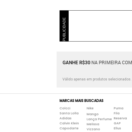
PUBLICIDADE
NA PRIMEIRA COM
GANHE R$30
Válido apenas em produtos selecionados
MARCAS MAIS BUSCADAS
Colcci
Nike
Puma
Santa Lolla
Fila
Mango
Adidas
Reserva
Lança Perfume
Calvin Klein
GAP
Melissa
Capodarte
Ellus
Vizzano