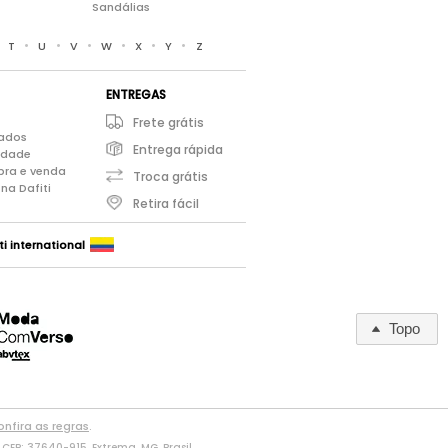
Sandálias
•
•
•
•
•
•
•
T
U
V
W
X
Y
Z
ENTREGAS
Frete grátis
iados
Entrega rápida
cidade
pra e venda
Troca grátis
na Dafiti
Retira fácil
ti international
Topo
nfira as regras
.
CEP: 37640-915, Extrema, MG, Brasil.