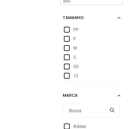
valor.
PP
P
M
G
GG
12
14
EGG
Adidas