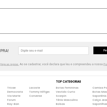
PRA!
Fe
.
Ao se cadastrar, você declara que leu e compreendeu a nossa
Veja as regras.
Po
TOP CATEGORIAS
Tricae
Lacoste
Botas Femininas
Camisa Po
Democrata
Tommy Hilfiger
Vestido Curto
Botas Mas
Via Marte
Converse
Scarpin
Sapatênis
Forum
Tênis Masculino
Calça Jea
Ray-Ban
Bolsas
Sapatilha