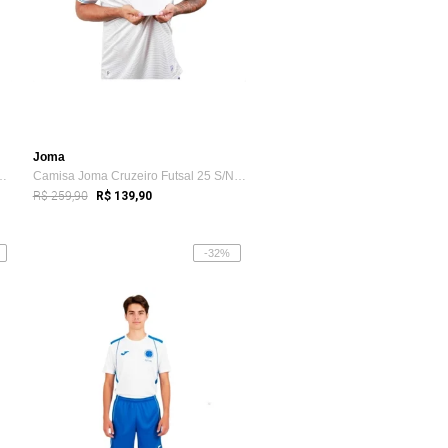
Joma
 Joma Cruzeiro Futsal 24...
Camisa Joma Cruzeiro Futsal 25 S/Nº Branco
R$ 259,90
R$ 139,90
-32%