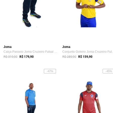
Joma
Joma
Calça Passeio Joma Cruzeiro Futsal 24 Azul
Conjunto Goleiro
R$ 319,90
R$ 289,90
R$ 179,90
R$ 159,90
-47%
-45%