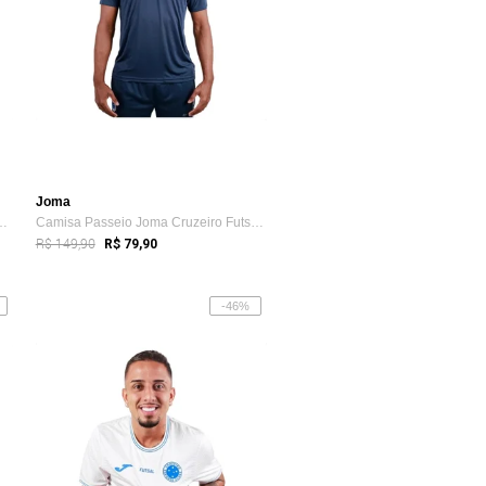
Joma
 Joma Cruzeiro Futsal 24...
Camisa Passeio Joma Cruzeiro Futsal 24 A...
R$ 149,90
R$ 79,90
-46%