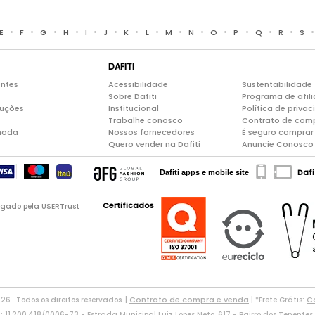
•
•
•
•
•
•
•
•
•
•
•
•
•
•
E
F
G
H
I
J
K
L
M
N
O
P
Q
R
S
DAFITI
entes
Acessibilidade
Sustentabilidade
Sobre Dafiti
Programa de afil
luções
Institucional
Política de priva
Trabalhe conosco
Contrato de com
moda
Nossos fornecedores
É seguro comprar 
Quero vender na Dafiti
Anuncie Conosco
Dafi
Dafiti apps e mobile site
Certificados
logado pela USERTrust
Contrato de compra e venda
Co
026 . Todos os direitos reservados. |
| *Frete Grátis:
11.200.418/0006-73 - Estrada Municipal Luiz Lopes Neto, 617 - Bairro dos Tenentes, 