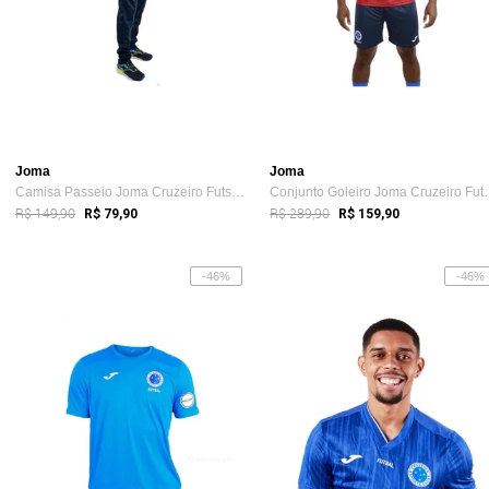
Joma
Joma
Camisa Passeio Joma Cruzeiro Futsal 24 Azul
Conjunto Goleiro
R$ 149,90
R$ 289,90
R$ 79,90
R$ 159,90
-46%
-46%