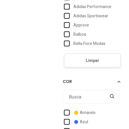
Adidas Performance
Adidas Sportswear
Approve
Balboa
Bella Fiore Modas
Betel
Bouton
Braziline
Coimbra
Columbia
Debex
Diadora
Amarelo
Farm
Azul
Fila