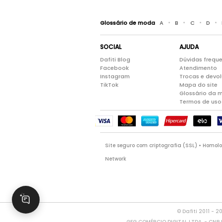
•
•
•
•
Glossário de moda
A
B
C
D
SOCIAL
AJUDA
Dafiti Blog
Dúvidas frequ
Facebook
Atendimento
Instagram
Trocas e devo
TikTok
Mapa do site
Glossário da 
Termos de uso
Site seguro com criptografia (SSL) • Homo
Network
© Dafiti 2011 - 2
GFG COMÉRCIO DIGITAL LTDA. - CNPJ: 