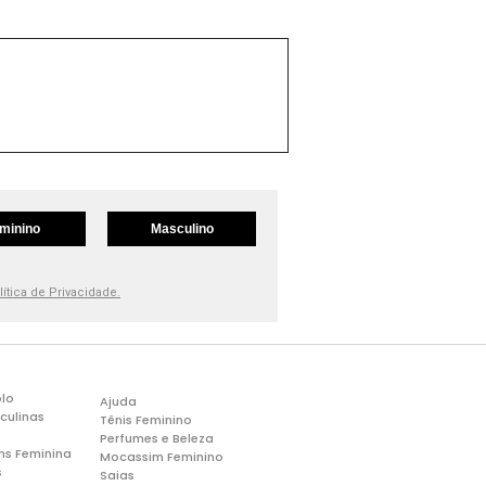
minino
Masculino
lítica de Privacidade.
lo
Ajuda
culinas
Tênis Feminino
Perfumes e Beleza
ns Feminina
Mocassim Feminino
s
Saias