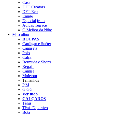
Casa
DFT Creators
DFT Eco
Emigê
Especial jeans
Adidas Terrace
O Melhor da Nike
Masculino
ROUPAS
Cardigan e Suéter
Camiseta
Polo
Calça
Bermuda e Shorts
Regata
Camisa
Moletom
Tamanhos
P
M
G
GG
Ver tudo
CALÇADOS
Tênis
Tênis Esportivo
Bota