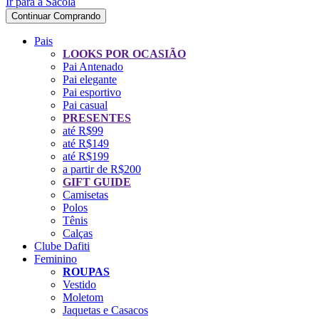
Ir para a Sacola
Continuar Comprando
Pais
LOOKS POR OCASIÃO
Pai Antenado
Pai elegante
Pai esportivo
Pai casual
PRESENTES
até R$99
até R$149
até R$199
a partir de R$200
GIFT GUIDE
Camisetas
Polos
Tênis
Calças
Clube Dafiti
Feminino
ROUPAS
Vestido
Moletom
Jaquetas e Casacos