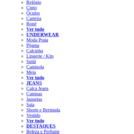
Relógio
Cinto
Óculos
Carteira
Boné
Ver tudo
UNDERWEAR
Moda Praia
Pijama
Calcinha
Lingerie / Kits
Sutiã
Camisola
Meia
Ver tudo
JEANS
Calça Jeans
Camisas
Jaquetas
Saia
Shorts e Bermuda
Vestido
Ver tudo
DESTAQUES
Beleza e Perfume