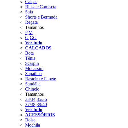
Calças
Blusa e Camiseta
Saia
Shorts e Bermuda
Regata
Tamanhos
P
M
G
GG
Ver tudo
CALÇADOS
Bota
Tênis
Scarpin
Mocassim
Sapatilha
Rasteira e Papete
Sandália
Chinelo
Tamanhos
33/34
35/36
37/38
39/40
Ver tudo
ACESSÓRIOS
Bolsa
Mochila