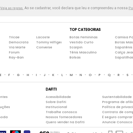
.
Ao se cadastrar, você declara que leu e compreendeu a nossa
Veja as regras.
Po
TOP CATEGORIAS
Tricae
Lacoste
Botas Femininas
Camisa Po
Democrata
Tommy Hilfiger
Vestido Curto
Botas Mas
Via Marte
Converse
Scarpin
Sapatênis
Forum
Tênis Masculino
Calça Jea
Ray-Ban
Bolsas
Sapatilha
•
•
•
•
•
•
•
•
•
•
•
•
•
•
E
F
G
H
I
J
K
L
M
N
O
P
Q
R
S
DAFITI
entes
Acessibilidade
Sustentabilidade
Sobre Dafiti
Programa de afil
luções
Institucional
Política de priva
Trabalhe conosco
Contrato de com
moda
Nossos fornecedores
É seguro comprar 
Quero vender na Dafiti
Anuncie Conosco