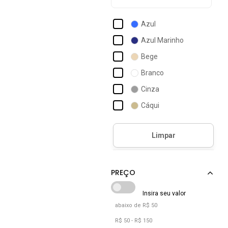
Alkary
Azul
Alphabeto
Azul Marinho
Alto Conceito
Bege
Alto Giro
Branco
Amaro
Cinza
Amazonia Vital
Cáqui
Amil
Jeans
Amo Calçados
Multicolorido
Off-white
Preto
Verde
Verde Militar
abaixo de R$ 50
R$ 50 - R$ 150