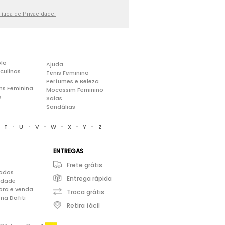
lítica de Privacidade.
lo
Ajuda
culinas
Tênis Feminino
Perfumes e Beleza
ns Feminina
Mocassim Feminino
s
Saias
Sandálias
•
•
•
•
•
•
•
T
U
V
W
X
Y
Z
ENTREGAS
Frete grátis
iados
Entrega rápida
cidade
pra e venda
Troca grátis
na Dafiti
Retira fácil