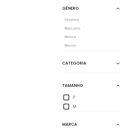
Feminino
Masculino
Menina
Menino
P
M