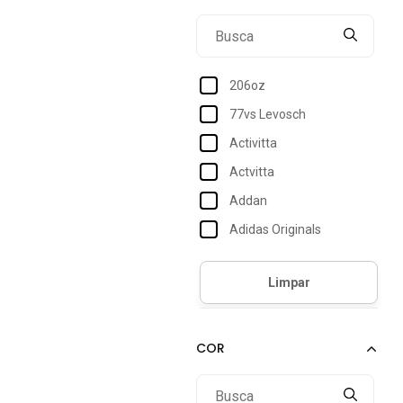
206oz
77vs Levosch
Activitta
Actvitta
Addan
Adidas Originals
Adidas Performance
Adidas Sportswear
Aeropostale
Alakazoo
Aleatory
Aliarthe