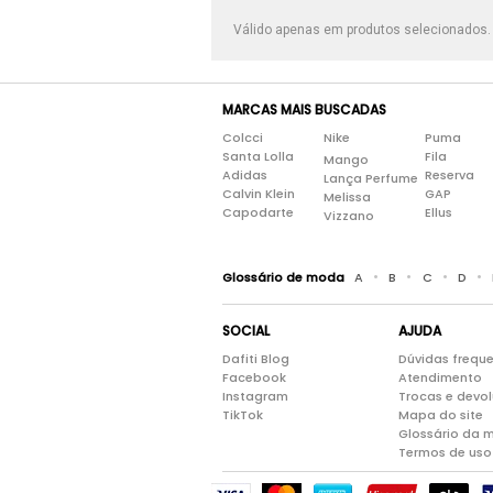
Válido apenas em produtos selecionados
MARCAS MAIS BUSCADAS
Colcci
Nike
Puma
Santa Lolla
Fila
Mango
Adidas
Reserva
Lança Perfume
Calvin Klein
GAP
Melissa
Capodarte
Ellus
Vizzano
•
•
•
•
Glossário de moda
A
B
C
D
SOCIAL
AJUDA
Dafiti Blog
Dúvidas frequ
Facebook
Atendimento
Instagram
Trocas e devo
TikTok
Mapa do site
Glossário da 
Termos de uso