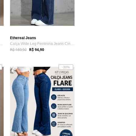
Ethereal Jeans
ns Wide Leg Feminina Ethereal P...
Calça Wide Leg Feminina Jeans Cintura Al...
R$ 159,90
R$ 94,90
-30%