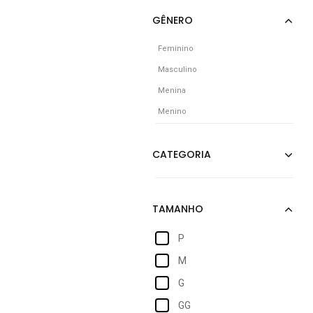
Feminino
Masculino
Menina
Menino
P
M
G
GG