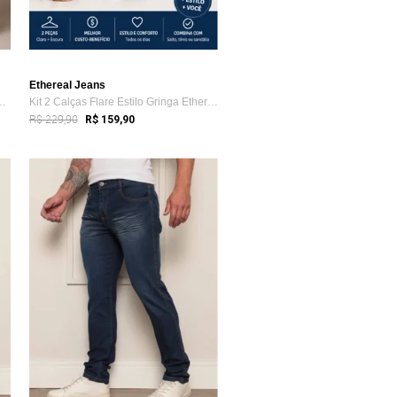
Ethereal Jeans
eminina Mys Jeans Cintur...
Kit 2 Calças Flare Estilo Gringa Etherea...
R$ 229,90
R$ 159,90