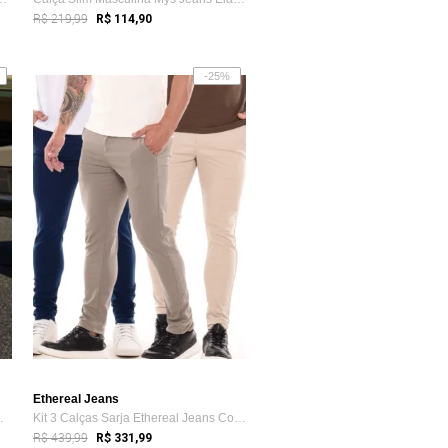
R$ 219,99
R$ 114,90
-25%
Ethereal Jeans
hereal Confor...
Kit 3 Calças Sarja Ethereal Jeans Confor...
R$ 439,99
R$ 331,99