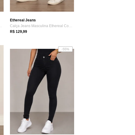
Ethereal Jeans
na Ethereal Com Elas...
Calça Jeans Masculina Ethereal Com Elast...
R$ 129,99
-55%