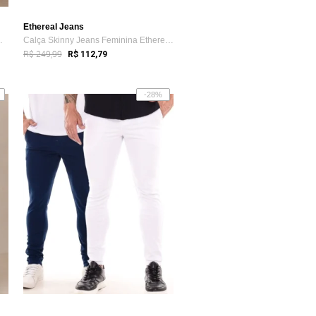
Ethereal Jeans
ans Slim Com ...
Calça Skinny Jeans Feminina Ethereal Cin...
R$ 249,99
R$ 112,79
-28%