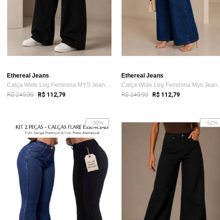
Ethereal Jeans
Ethereal Jeans
Calça Wide Leg Feminina MYS Jeans Preta ...
Calça Wide Leg F
R$ 249,99
R$ 249,99
R$ 112,79
R$ 112,79
-30%
-52%