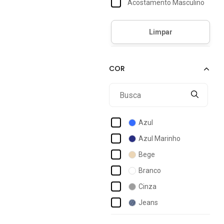
Acostamento Masculino
Act Feminino
Activitta
Actvitta
Ad Life Style
Addan
Adidas
Adidas Originals
Azul
Adidas Performance
Azul Marinho
Adidas Sportswear
Bege
Adrun
Branco
Aeropostale
Cinza
Aleatory
Jeans
Alkary
Multicolorido