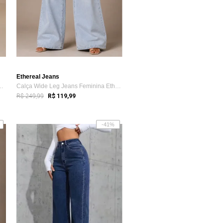
Ethereal Jeans
eminina Mys Jeans Escura...
Calça Wide Leg Jeans Feminina Ethereal D...
R$ 249,99
R$ 119,99
-41%