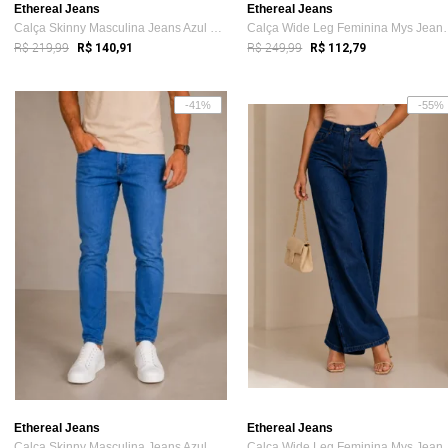
Ethereal Jeans
Ethereal Jeans
Calça Skinny Masculina Jeans Azul Claro ...
Calça Wide Leg F
R$ 219,99
R$ 249,99
R$ 140,91
R$ 112,79
-41%
-55%
Ethereal Jeans
Ethereal Jeans
Calça Skinny Masculina Jeans Azul Claro ...
Calça Wide Leg F