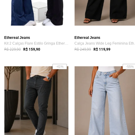
Ethereal Jeans
Ethereal Jeans
Kit 2 Calças Flare Estilo Gringa Etherea...
Calça Jea
R$ 229,90
R$ 249,99
R$ 159,90
R$ 119,99
-41%
-55%