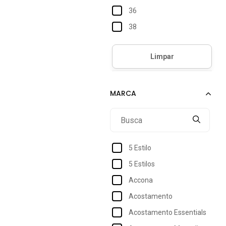
36
38
40
42
44
46
48
50
52
5 Estilo
54
5 Estilos
Accona
Acostamento
Acostamento Essentials