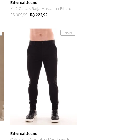
Ethereal Jeans
eminina Mys Jeans Escura...
Kit 2 Calças Sarja Masculina Ethereal Je...
R$ 309,99
R$ 222,99
-48%
Ethereal Jeans
eminina Mys Jeans Escura...
Calça Slim Masculina Mys Jeans Elastano ...