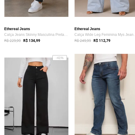
Ethereal Jeans
Ethereal Jeans
Calça Jeans Skinny Masculina Preta Slim ...
Calça Wide Leg F
R$ 229,99
R$ 249,99
R$ 134,99
R$ 112,79
-41%