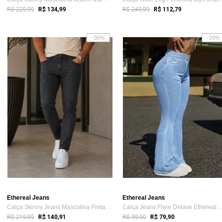
R$ 229,99
R$ 249,99
R$ 134,99
R$ 112,79
-36%
-20%
Ethereal Jeans
Ethereal Jeans
Calça Skinny Jeans Masculina Preta Premi...
Calça Jeans Flare Delave Et
R$ 219,99
R$ 99,90
R$ 140,91
R$ 79,90