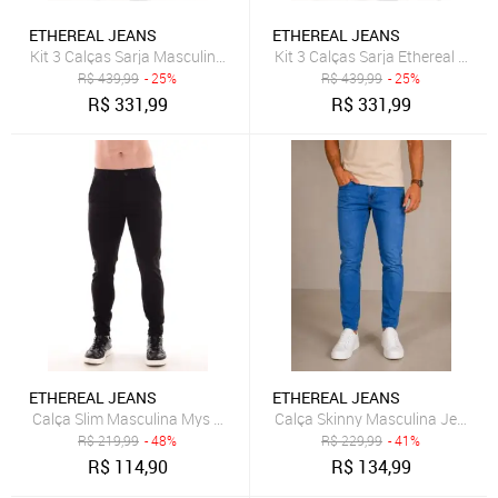
ETHEREAL JEANS
ETHEREAL JEANS
Kit 3 Calças Sarja Masculina Ethereal Jeans Confortável e Estilosa P
Kit 3 Calças Sarja Ethereal Jean
R$
439,99
- 25%
R$
439,99
- 25%
R$
331,99
R$
331,99
ETHEREAL JEANS
ETHEREAL JEANS
Calça Slim Masculina Mys Jeans Elastano Linha Premium Preto
Calça Skinny Masculina Jeans A
R$
219,99
- 48%
R$
229,99
- 41%
R$
114,90
R$
134,99