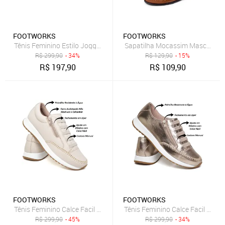
FOOTWORKS
FOOTWORKS
Tênis Feminino Estilo Jogger Calce Facil Em Couro Legítimo Pra
R$
299,90
- 34%
R$
129,90
- 15%
R$
197,90
R$
109,90
FOOTWORKS
FOOTWORKS
Tênis Feminino Calce Facil Estilo Jogger 112 Bege
Tênis Femi
R$
299,90
- 45%
R$
299,90
- 34%