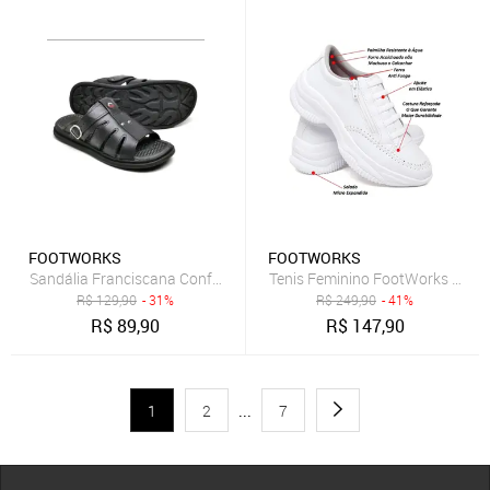
FOOTWORKS
FOOTWORKS
Sandália Franciscana Confortavel Chinelo Masculino Couro Legítimo
Tenis Feminino FootWorks Casua
R$
129,90
- 31%
R$
249,90
- 41%
R$
89,90
R$
147,90
1
2
...
7