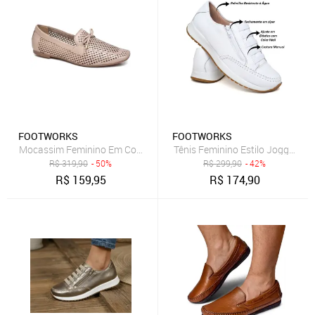
FOOTWORKS
FOOTWORKS
Mocassim Feminino Em Couro Confortável Recortado a Laser 152 
R$
319,90
- 50%
R$
299,90
- 42%
R$
159,95
R$
174,90