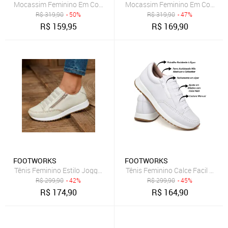
Mocassim Feminino Em Couro Confortável Recortado a Laser 152 B
Mocassim Feminino Em Couro Con
R$
319,90
- 50%
R$
319,90
- 47%
R$
159,95
R$
169,90
FOOTWORKS
FOOTWORKS
Tênis Feminino Calce Facil Estil
Tênis Feminino Estilo Jogger Calce Facil Em Couro Legítimo
R$
299,90
- 42%
R$
299,90
- 45%
R$
174,90
R$
164,90