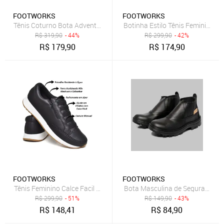
FOOTWORKS
FOOTWORKS
Tênis Coturno Bota Adventure Masculino 192 Preto
R$
319,90
- 44%
R$
299,90
- 42%
R$
179,90
R$
174,90
FOOTWORKS
FOOTWORKS
Tênis Feminino Calce Facil Estilo Jogger 112 Preto
Bota Masculina de Segurança EP
R$
299,90
- 51%
R$
149,90
- 43%
R$
148,41
R$
84,90