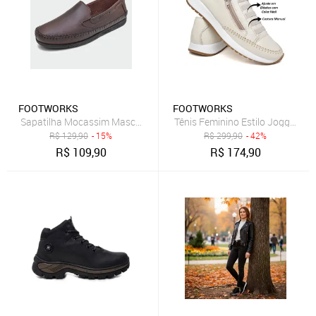
FOOTWORKS
FOOTWORKS
Sapatilha Mocassim Masculina Couro Marrom Conhaque
R$
129,90
- 15%
R$
299,90
- 42%
R$
109,90
R$
174,90