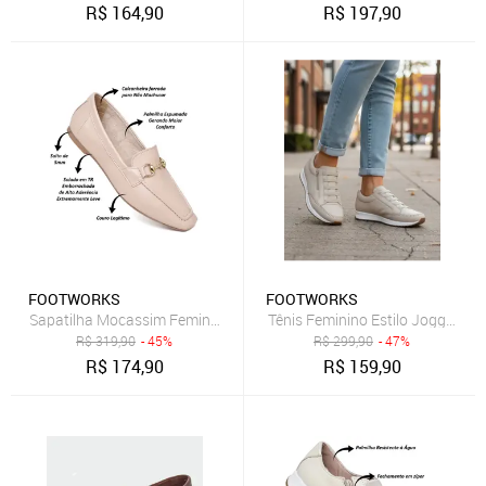
R$
164,90
R$
197,90
FOOTWORKS
FOOTWORKS
Sapatilha Mocassim Feminina Em Couro Confortável 122 Nude
Tênis Feminino Estilo Jogger Cal
R$
319,90
- 45%
R$
299,90
- 47%
R$
174,90
R$
159,90