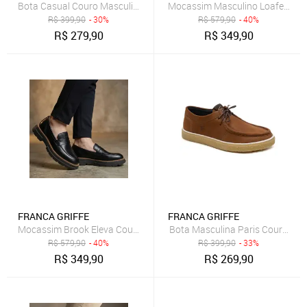
Bota Casual Couro Masculina Solado Natural Borracha Amarração 
Mocassim Masculino Loafer Alt 
R$
399,90
- 30%
R$
579,90
- 40%
R$
279,90
R$
349,90
FRANCA GRIFFE
FRANCA GRIFFE
Mocassim Brook Eleva Couro Sola Tratorada Robusta Masculino Pr
Bota Masculina Paris Couro Legí
R$
579,90
- 40%
R$
399,90
- 33%
R$
349,90
R$
269,90