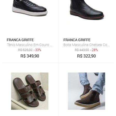
FRANCA GRIFFE
FRANCA GRIFFE
Tênis Masculino Em Couro Legítimo Alto Padrão Luxo
Bota Masculina Chelsea Couro Le
R$
525,00
- 33%
R$
449,90
- 28%
R$
349,90
R$
322,90