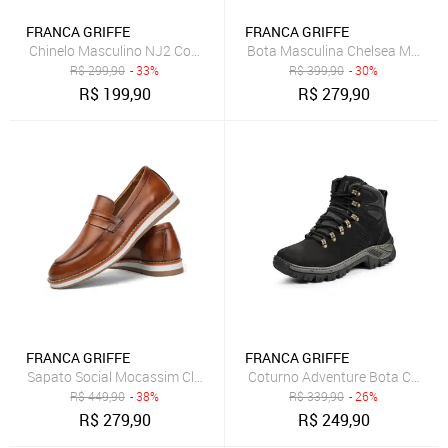
FRANCA GRIFFE
FRANCA GRIFFE
Chinelo Masculino NJ2 Couro Legítimo Anatômico Fivela Ajustável 
Bota Masculina Chelsea Moscow
R$
299,90
- 33%
R$
399,90
- 30%
R$
199,90
R$
279,90
FRANCA GRIFFE
FRANCA GRIFFE
Sapato Social Mocassim Clássico Masculino Forro Couro Conforto Al
Coturno Adventure Bota Couro M
R$
449,90
- 38%
R$
339,90
- 26%
R$
279,90
R$
249,90