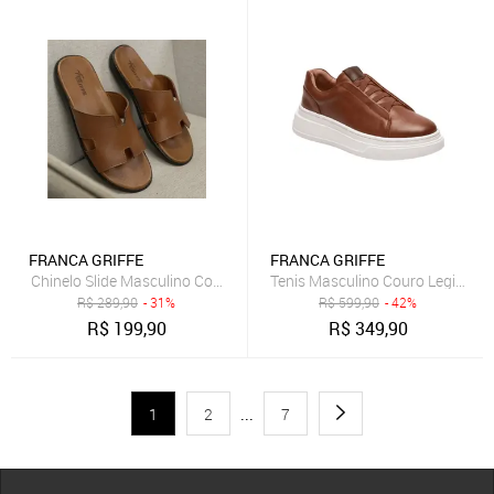
FRANCA GRIFFE
FRANCA GRIFFE
Chinelo Slide Masculino Couro Legítimo Verão Conforto Forro Macio
Tenis Masculino Couro Legitimo
R$
289,90
- 31%
R$
599,90
- 42%
R$
199,90
R$
349,90
1
2
...
7