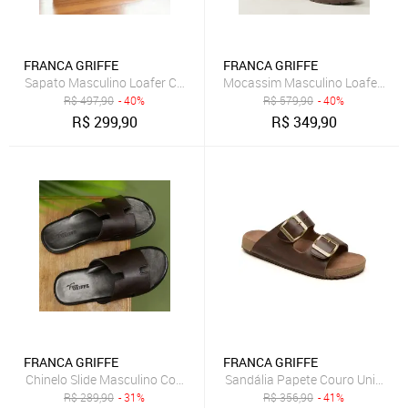
FRANCA GRIFFE
FRANCA GRIFFE
Sapato Masculino Loafer Couro Legítimo Zurich Sola Costurada Lin
Mocassim Masculino Loafer Alt 
R$
497,90
- 40%
R$
579,90
- 40%
R$
299,90
R$
349,90
FRANCA GRIFFE
FRANCA GRIFFE
Chinelo Slide Masculino Couro Legítimo Verão Conforto Forro Macio 
Sandália Papete Couro Unissex 
R$
289,90
- 31%
R$
356,90
- 41%