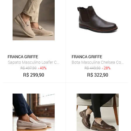
FRANCA GRIFFE
FRANCA GRIFFE
Sapato Masculino Loafer Capri Couro Genuíno Solado Reforçado Li
Bota Masculina Chelsea Couro Le
R$
497,90
- 40%
R$
449,90
- 28%
R$
299,90
R$
322,90