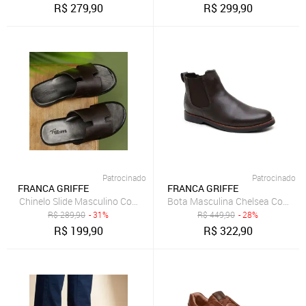
R$
279,90
R$
299,90
Patrocinado
Patrocinado
FRANCA GRIFFE
FRANCA GRIFFE
Chinelo Slide Masculino Couro Legítimo Verão Conforto Forro Macio 
Bota Masculina Chelsea Couro Le
R$
289,90
- 31%
R$
449,90
- 28%
R$
199,90
R$
322,90