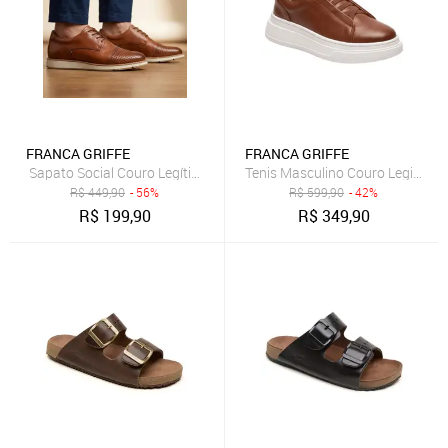
FRANCA GRIFFE
FRANCA GRIFFE
Sapato Social Couro Legítimo Franca Griffe Sola Costurada Colada
Tenis Masculino Couro Legitimo
R$
449,90
- 56%
R$
599,90
- 42%
R$
199,90
R$
349,90