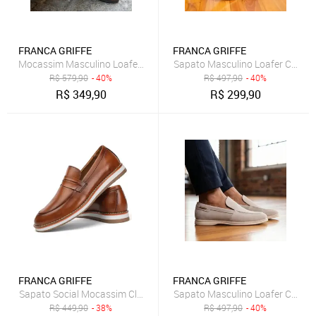
FRANCA GRIFFE
FRANCA GRIFFE
Mocassim Masculino Loafer Alt Eleva Couro Salto 3cm Macio Preto
Sapato Masculino Loafer Couro 
R$
579,90
- 40%
R$
497,90
- 40%
R$
349,90
R$
299,90
FRANCA GRIFFE
FRANCA GRIFFE
Sapato Social Mocassim Clássico Masculino Forro Couro Conforto Al
Sapato Masculino Loafer Couro L
R$
449,90
- 38%
R$
497,90
- 40%