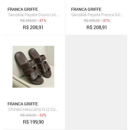
FRANCA GRIFFE
FRANCA GRIFFE
Sandália Papete Couro Unissex Ajuste Fivelas Forro Couro Solad
Sandália Papete Franca Griffe C
R$
356,90
- 41%
R$
356,90
- 41%
R$
208,91
R$
208,91
FRANCA GRIFFE
Chinelo Masculino NJ2 Couro Legítimo Anatômico Fivela Ajustável 
R$
299,90
- 33%
R$
199,90