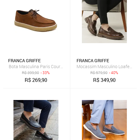
FRANCA GRIFFE
FRANCA GRIFFE
Bota Masculina Paris Couro Legítimo Cacareco Vintage Rústico Ter
Mocassim Masculino Loafer Alt 
R$
399,90
- 33%
R$
579,90
- 40%
R$
269,90
R$
349,90