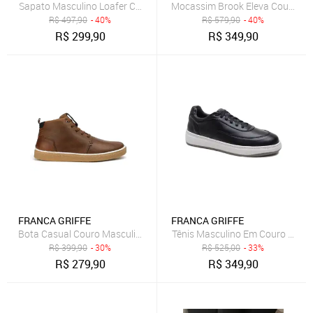
Sapato Masculino Loafer Capri Couro Genuíno Solado Reforçado Li
Mocassim Brook Eleva Couro Sol
R$
497,90
- 40%
R$
579,90
- 40%
R$
299,90
R$
349,90
FRANCA GRIFFE
FRANCA GRIFFE
Bota Casual Couro Masculina Solado Natural Borracha Amarração 
Tênis Masculino Em Couro Legít
R$
399,90
- 30%
R$
525,00
- 33%
R$
279,90
R$
349,90